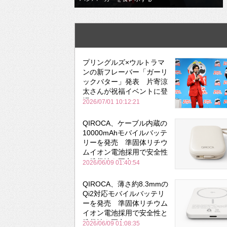
プリングルズ×ウルトラマ
ンの新フレーバー「ガーリ
ックバター」発表 片寄涼
太さんが祝福イベントに登
場
2026/07/01 10:12:21
QIROCA、ケーブル内蔵の
10000mAhモバイルバッテ
リーを発売 準固体リチウ
ムイオン電池採用で安全性
と携帯性を両立
2026/06/09 01:40:54
QIROCA、薄さ約8.3mmの
Qi2対応モバイルバッテリ
ーを発売 準固体リチウム
イオン電池採用で安全性と
携帯性を両立
2026/06/09 01:08:35