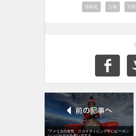
国有化
土地
日帝
"アメリカの女性 スカイダイビング中にビーガン
ハンバーガーを食レポする