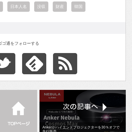
日本人名
没収
財産
韓国
ゴゴ通をフォローする
Ankerがハイエンドプロジェクターを30％オフで
先行販売