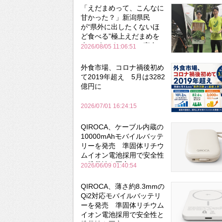
「えだまめって、こんなに
甘かった？」新潟県民
が“県外に出したくないほ
ど食べる”極上えだまめを
森のビアガーデンで実食
2026/08/05 11:06:51
外食市場、コロナ禍後初め
て2019年超え 5月は3282
億円に
2026/07/01 16:24:15
QIROCA、ケーブル内蔵の
10000mAhモバイルバッテ
リーを発売 準固体リチウ
ムイオン電池採用で安全性
と携帯性を両立
2026/06/09 01:40:54
QIROCA、薄さ約8.3mmの
Qi2対応モバイルバッテリ
ーを発売 準固体リチウム
イオン電池採用で安全性と