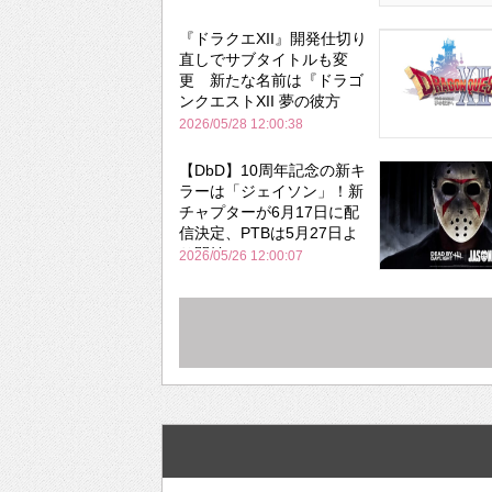
『ドラクエXII』開発仕切り
直しでサブタイトルも変
更 新たな名前は『ドラゴ
ンクエストXII 夢の彼方
へ』
2026/05/28 12:00:38
【DbD】10周年記念の新キ
ラーは「ジェイソン」！新
チャプターが6月17日に配
信決定、PTBは5月27日よ
り開始
2026/05/26 12:00:07