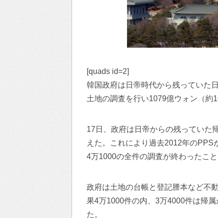
[quads id=2]
韓国政府は日帝時代から残っていた
土地の調査を行い1079億ウォン（約
17日、政府は日帝からの残っていた帰
えた。これにより過去2012年のP
4万1000の全件の調査が終わったこ
政府は土地の台帳と登記謄本など不動
果4万1000件の内、3万4000件は
た。