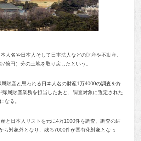
日本人名や日本人そして日本法人などの財産や不動産、
107億円）分の土地を取り戻したという。
属財産と思われる日本人名の財産1万4000の調査を終
PSが帰属財産業務を担当したあと、調査対象に選定された
とになる。
産と日本人リストを元に4万1000件を調査。調査の結
帰属から対象外となり、残る7000件が国有化対象となっ