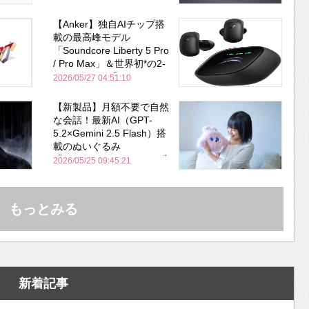
びった ノイキャン性能は
Bose並み
【Anker】独自AIチップ搭
載の最高峰モデル
「Soundcore Liberty 5 Pro
/ Pro Max」＆世界初*の2-
in-1イヤホン「AeroFit 2
2026/05/27 04:51:10
Pro」が同時一挙登場！
【新製品】月額不要で自然
な会話！最新AI（GPT-
5.2×Gemini 2.5 Flash）搭
載のぬいぐるみ
「KOTTI」、Makuakeで先
2026/05/25 09:45:21
行販売開始
もっとみる
新着記事