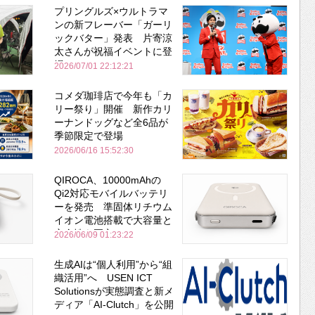
プリングルズ×ウルトラマ
ンの新フレーバー「ガーリ
ックバター」発表 片寄涼
太さんが祝福イベントに登
場
2026/07/01 22:12:21
コメダ珈琲店で今年も「カ
リー祭り」開催 新作カリ
ーナンドッグなど全6品が
季節限定で登場
2026/06/16 15:52:30
QIROCA、10000mAhの
Qi2対応モバイルバッテリ
ーを発売 準固体リチウム
イオン電池搭載で大容量と
安全性を両立
2026/06/09 01:23:22
生成AIは“個人利用”から“組
織活用”へ USEN ICT
Solutionsが実態調査と新メ
ディア「AI-Clutch」を公開