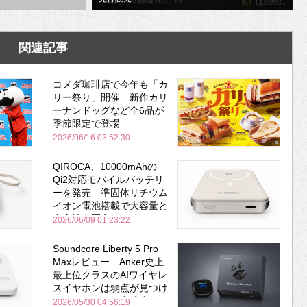
関連記事
コメダ珈琲店で今年も「カ
リー祭り」開催 新作カリ
ーナンドッグなど全6品が
季節限定で登場
2026/06/16 03:52:30
QIROCA、10000mAhの
Qi2対応モバイルバッテリ
ーを発売 準固体リチウム
イオン電池搭載で大容量と
安全性を両立
2026/06/09 01:23:22
Soundcore Liberty 5 Pro
Maxレビュー Anker史上
最上位クラスのAIワイヤレ
スイヤホンは弱点が見つけ
づらいくらいの完成度にび
2026/05/30 04:56:19