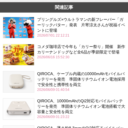
関連記事
プリングルズ×ウルトラマンの新フレーバー「ガ
ーリックバター」発表 片寄涼太さんが祝福イベ
ントに登場
2026/07/01 22:12:21
コメダ珈琲店で今年も「カリー祭り」開催 新作
カリーナンドッグなど全6品が季節限定で登場
2026/06/16 15:52:30
QIROCA、ケーブル内蔵の10000mAhモバイルバ
ッテリーを発売 準固体リチウムイオン電池採用
で安全性と携帯性を両立
2026/06/09 01:40:54
QIROCA、10000mAhのQi2対応モバイルバッテ
リーを発売 準固体リチウムイオン電池搭載で大
容量と安全性を両立
2026/06/09 01:23:22
QIROCA、薄さ約8.3mmのQi2対応モバイルバッ