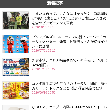
新着記事
「えだまめって、こんなに甘かった？」新潟県民
が“県外に出したくないほど食べる”極上えだまめ
を森のビアガーデンで実食
2026/08/05 11:06
プリングルズ×ウルトラマンの新フレーバー「ガ
ーリックバター」発表 片寄涼太さんが祝福イベ
ントに登場
2026/07/01 22:12
外食市場、コロナ禍後初めて2019年超え 5月は
3282億円に
2026/07/01 16:24
コメダ珈琲店で今年も「カリー祭り」開催 新作
カリーナンドッグなど全6品が季節限定で登場
2026/06/16 15:52
QIROCA、ケーブル内蔵の10000mAhモバイルバ