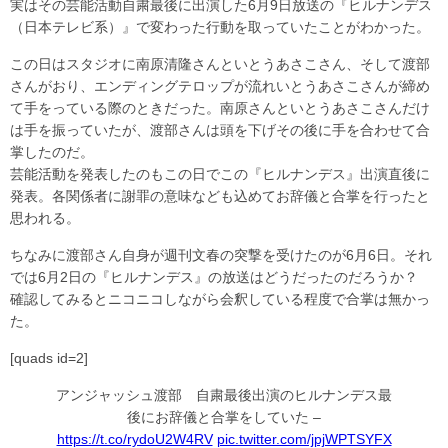
実はその芸能活動自粛最後に出演した6月9日放送の『ヒルナンデス
（日本テレビ系）』で変わった行動を取っていたことがわかった。
この日はスタジオに南原清隆さんといとうあさこさん、そして渡部
さんがおり、エンディングテロップが流れいとうあさこさんが締め
て手をっている際のときだった。南原さんといとうあさこさんだけ
は手を振っていたが、渡部さんは頭を下げその後に手を合わせて合
掌したのだ。
芸能活動を発表したのもこの日でこの『ヒルナンデス』出演直後に
発表。各関係者に謝罪の意味なども込めてお辞儀と合掌を行ったと
思われる。
ちなみに渡部さん自身が週刊文春の突撃を受けたのが6月6日。それ
では6月2日の『ヒルナンデス』の放送はどうだったのだろうか？
確認してみるとニコニコしながら会釈している程度で合掌は無かっ
た。
[quads id=2]
アンジャッシュ渡部 自粛最後出演のヒルナンデス最
後にお辞儀と合掌をしていた –
https://t.co/rydoU2W4RV
pic.twitter.com/jpjWPTSYFX