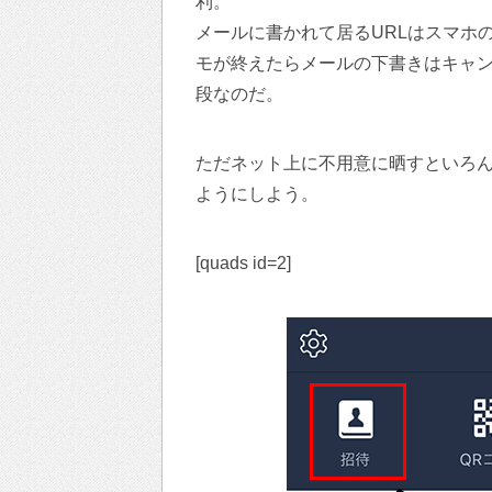
利。
メールに書かれて居るURLはスマホ
モが終えたらメールの下書きはキャン
段なのだ。
ただネット上に不用意に晒すといろ
ようにしよう。
[quads id=2]