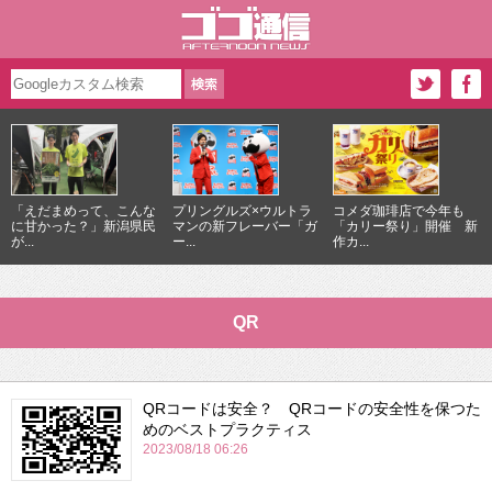
「えだまめって、こんな
プリングルズ×ウルトラ
コメダ珈琲店で今年も
に甘かった？」新潟県民
マンの新フレーバー「ガ
「カリー祭り」開催 新
が...
ー...
作カ...
QR
QRコードは安全？ QRコードの安全性を保つた
めのベストプラクティス
2023/08/18 06:26