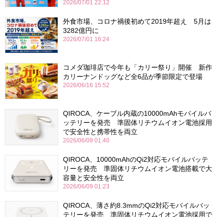
2026/07/01 22:12
外食市場、コロナ禍後初めて2019年超え 5月は
3282億円に
2026/07/01 16:24
コメダ珈琲店で今年も「カリー祭り」開催 新作
カリーナンドッグなど全6品が季節限定で登場
2026/06/16 15:52
QIROCA、ケーブル内蔵の10000mAhモバイルバ
ッテリーを発売 準固体リチウムイオン電池採用
で安全性と携帯性を両立
2026/06/09 01:40
QIROCA、10000mAhのQi2対応モバイルバッテ
リーを発売 準固体リチウムイオン電池搭載で大
容量と安全性を両立
2026/06/09 01:23
QIROCA、薄さ約8.3mmのQi2対応モバイルバッ
テリーを発売 準固体リチウムイオン電池採用で