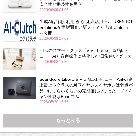
安全性と携帯性を両立
2026/06/09 01:08
生成AIは“個人利用”から“組織活用”へ USEN ICT
Solutionsが実態調査と新メディア「AI-Clutch」
を公開
2026/06/08 17:08
HTCのスマートグラス「VIVE Eagle」製品レビ
ュー AIと音声操作に特化した“日常使い”グラス
2026/06/03 17:30
Soundcore Liberty 5 Pro Maxレビュー Anker史
上最上位クラスのAIワイヤレスイヤホンは弱点が
見つけづらいくらいの完成度にびびった ノイキ
ャン性能はBose並み
2026/05/30 16:56
もっとみる