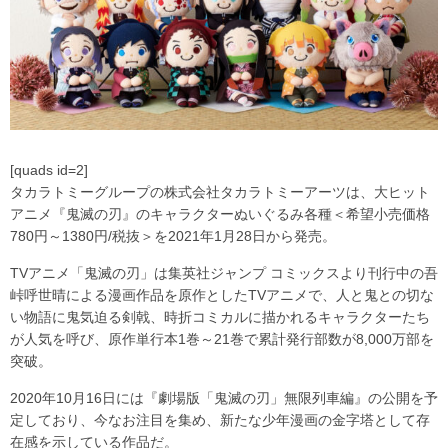
[quads id=2]
タカラトミーグループの株式会社タカラトミーアーツは、大ヒット
アニメ『鬼滅の刃』のキャラクターぬいぐるみ各種＜希望小売価格
780円～1380円/税抜＞を2021年1月28日から発売。
TVアニメ「鬼滅の刃」は集英社ジャンプ コミックスより刊行中の吾
峠呼世晴による漫画作品を原作としたTVアニメで、人と鬼との切な
い物語に鬼気迫る剣戟、時折コミカルに描かれるキャラクターたち
が人気を呼び、原作単行本1巻～21巻で累計発行部数が8,000万部を
突破。
2020年10月16日には『劇場版「鬼滅の刃」無限列車編』の公開を予
定しており、今なお注目を集め、新たな少年漫画の金字塔として存
在感を示している作品だ。