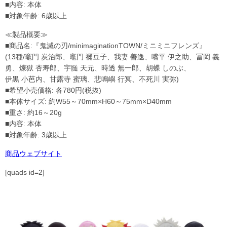
■内容: 本体
■対象年齢: 6歳以上
≪製品概要≫
■商品名:『鬼滅の刃/minimaginationTOWN/ミニミニフレンズ』
(13種/竈門 炭治郎、竈門 禰豆子、我妻 善逸、嘴平 伊之助、冨岡 義
勇、煉獄 杏寿郎、宇髄 天元、時透 無一郎、胡蝶 しのぶ、
伊黒 小芭内、甘露寺 蜜璃、悲鳴嶼 行冥、不死川 実弥)
■希望小売価格: 各780円(税抜)
■本体サイズ: 約W55～70mm×H60～75mm×D40mm
■重さ: 約16～20g
■内容: 本体
■対象年齢: 3歳以上
商品ウェブサイト
[quads id=2]