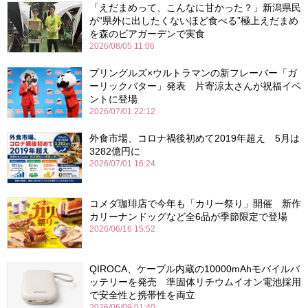
「えだまめって、こんなに甘かった？」新潟県民
が“県外に出したくないほど食べる”極上えだまめ
を森のビアガーデンで実食
2026/08/05 11:06
プリングルズ×ウルトラマンの新フレーバー「ガ
ーリックバター」発表 片寄涼太さんが祝福イベ
ントに登場
2026/07/01 22:12
外食市場、コロナ禍後初めて2019年超え 5月は
3282億円に
2026/07/01 16:24
コメダ珈琲店で今年も「カリー祭り」開催 新作
カリーナンドッグなど全6品が季節限定で登場
2026/06/16 15:52
QIROCA、ケーブル内蔵の10000mAhモバイルバ
ッテリーを発売 準固体リチウムイオン電池採用
で安全性と携帯性を両立
2026/06/09 01:40