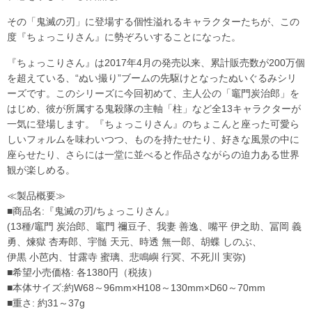
その「鬼滅の刃」に登場する個性溢れるキャラクターたちが、この
度『ちょっこりさん』に勢ぞろいすることになった。
『ちょっこりさん』は2017年4月の発売以来、累計販売数が200万個
を超えている、“ぬい撮り”ブームの先駆けとなったぬいぐるみシリ
ーズです。このシリーズに今回初めて、主人公の「竈門炭治郎」を
はじめ、彼が所属する鬼殺隊の主軸「柱」など全13キャラクターが
一気に登場します。『ちょっこりさん』のちょこんと座った可愛ら
しいフォルムを味わいつつ、ものを持たせたり、好きな風景の中に
座らせたり、さらには一堂に並べると作品さながらの迫力ある世界
観が楽しめる。
≪製品概要≫
■商品名:『鬼滅の刃/ちょっこりさん』
(13種/竈門 炭治郎、竈門 禰豆子、我妻 善逸、嘴平 伊之助、冨岡 義
勇、煉獄 杏寿郎、宇髄 天元、時透 無一郎、胡蝶 しのぶ、
伊黒 小芭内、甘露寺 蜜璃、悲鳴嶼 行冥、不死川 実弥)
■希望小売価格: 各1380円（税抜）
■本体サイズ:約W68～96mm×H108～130mm×D60～70mm
■重さ: 約31～37g