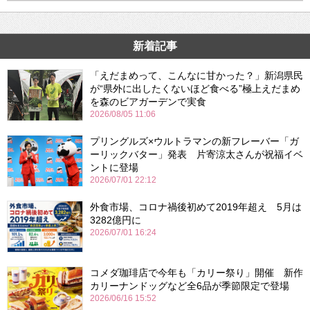
新着記事
「えだまめって、こんなに甘かった？」新潟県民
が“県外に出したくないほど食べる”極上えだまめ
を森のビアガーデンで実食
2026/08/05 11:06
プリングルズ×ウルトラマンの新フレーバー「ガ
ーリックバター」発表 片寄涼太さんが祝福イベ
ントに登場
2026/07/01 22:12
外食市場、コロナ禍後初めて2019年超え 5月は
3282億円に
2026/07/01 16:24
コメダ珈琲店で今年も「カリー祭り」開催 新作
カリーナンドッグなど全6品が季節限定で登場
2026/06/16 15:52