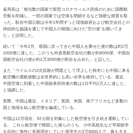
崔局長は「相当数の国家で新型コロナウィルス防疫のために国際航
空船を削減し、一部の国家では空港を閉鎖するなど強硬な措置を取
った。駐在中国公館は今年1年間ずっと現地政府および航空会社との
持続的な協議を通じて中国人の帰国に向けた”空の道”を開いてき
た」と説明した。
続いて「今年2月、母国に戻ってきた中国人を乗せた便の数は約2万
1000便に達した。このうち外資系航空会社の数が約8000便、中国自
国航空会社の便が約1万3000便の割合を占めた」と話した。
また「ウイルスの2次拡散が問題として浮上した秋冬にも中国に来る
航空機の運航便数は全世界的にも高い水準を維持している。最近、
中国空港に到着した中国旅券所持者の数は1日平均1万人に達した」
と強調した。
実際、中国は最近、イタリア、英国、米国、南アフリカなど多数の
国と地域を結ぶ航空便を編成している。
中国は12月現在、92カ国を対象にした航空便を引き続き運航してい
る。 これら航空便で帰国した彼らのうち、小中高校生など早期留学
を目的に海外に長期滞在していた留学生が2万8000人で、最も大き