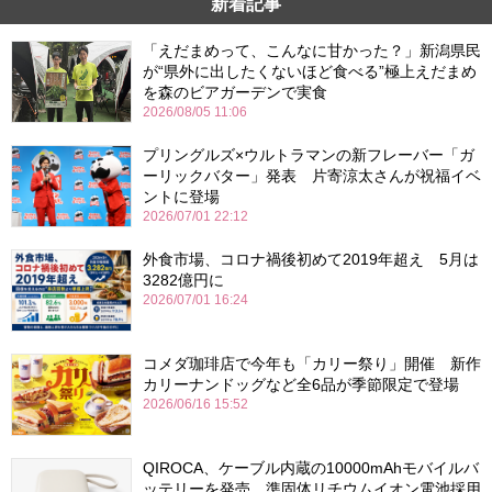
新着記事
「えだまめって、こんなに甘かった？」新潟県民
が“県外に出したくないほど食べる”極上えだまめ
を森のビアガーデンで実食
2026/08/05 11:06
プリングルズ×ウルトラマンの新フレーバー「ガ
ーリックバター」発表 片寄涼太さんが祝福イベ
ントに登場
2026/07/01 22:12
外食市場、コロナ禍後初めて2019年超え 5月は
3282億円に
2026/07/01 16:24
コメダ珈琲店で今年も「カリー祭り」開催 新作
カリーナンドッグなど全6品が季節限定で登場
2026/06/16 15:52
QIROCA、ケーブル内蔵の10000mAhモバイルバ
ッテリーを発売 準固体リチウムイオン電池採用