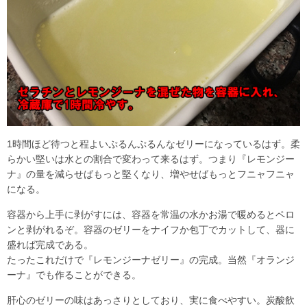
1時間ほど待つと程よいぷるんぷるんなゼリーになっているはず。柔
らかい堅いは水との割合で変わって来るはず。つまり『レモンジー
ナ』の量を減らせばもっと堅くなり、増やせばもっとフニャフニャ
になる。
容器から上手に剥がすには、容器を常温の水かお湯で暖めるとペロ
ンと剥がれるぞ。容器のゼリーをナイフか包丁でカットして、器に
盛れば完成である。
たったこれだけで『レモンジーナゼリー』の完成。当然『オランジ
ーナ』でも作ることができる。
肝心のゼリーの味はあっさりとしており、実に食べやすい。炭酸飲