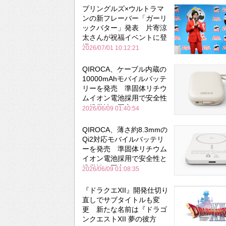
プリングルズ×ウルトラマ
ンの新フレーバー「ガーリ
ックバター」発表 片寄涼
太さんが祝福イベントに登
場
2026/07/01 10:12:21
QIROCA、ケーブル内蔵の
10000mAhモバイルバッテ
リーを発売 準固体リチウ
ムイオン電池採用で安全性
と携帯性を両立
2026/06/09 01:40:54
QIROCA、薄さ約8.3mmの
Qi2対応モバイルバッテリ
ーを発売 準固体リチウム
イオン電池採用で安全性と
携帯性を両立
2026/06/09 01:08:35
『ドラクエXII』開発仕切り
直しでサブタイトルも変
更 新たな名前は『ドラゴ
ンクエストXII 夢の彼方