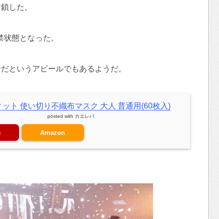
封鎖した。
軟禁状態となった。
全だというアピールでもあるようだ。
ット 使い切り不織布マスク 大人 普通用(60枚入)
posted with
カエレバ
場
Amazon