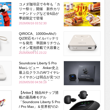
コメダ珈琲店で今年も「カ
リー祭り」開催 新作カリ
ーナンドッグなど全6品が
季節限定で登場
2026/06/16 03:52:30
QIROCA、10000mAhの
Qi2対応モバイルバッテリ
ーを発売 準固体リチウム
イオン電池搭載で大容量と
安全性を両立
2026/06/09 01:23:22
Soundcore Liberty 5 Pro
Maxレビュー Anker史上
最上位クラスのAIワイヤレ
スイヤホンは弱点が見つけ
づらいくらいの完成度にび
2026/05/30 04:56:19
びった ノイキャン性能は
Bose並み
【Anker】独自AIチップ搭
載の最高峰モデル
「Soundcore Liberty 5 Pro
/ Pro Max」＆世界初*の2-