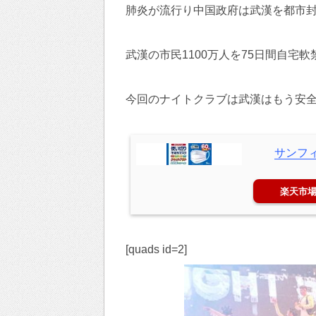
肺炎が流行り中国政府は武漢を都市
武漢の市民1100万人を75日間自宅
今回のナイトクラブは武漢はもう安
サンフィ
楽天市
[quads id=2]