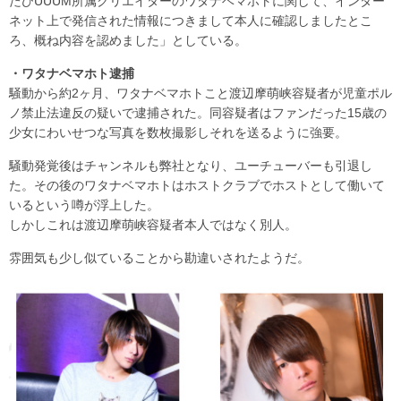
たびUUUM所属クリエイターのワタナベマホトに関して、インター
ネット上で発信された情報につきまして本人に確認しましたとこ
ろ、概ね内容を認めました」としている。
・ワタナベマホト逮捕
騒動から約2ヶ月、ワタナベマホトこと渡辺摩萌峡容疑者が児童ポル
ノ禁止法違反の疑いで逮捕された。同容疑者はファンだった15歳の
少女にわいせつな写真を数枚撮影しそれを送るように強要。
騒動発覚後はチャンネルも弊社となり、ユーチューバーも引退し
た。その後のワタナベマホトはホストクラブでホストとして働いて
いるという噂が浮上した。
しかしこれは渡辺摩萌峡容疑者本人ではなく別人。
雰囲気も少し似ていることから勘違いされたようだ。