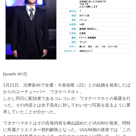
[quads id=2]
1月21日、元欅坂46で女優・今泉佑唯（22）との結婚を発表したば
かりのユーチューバー、ワタナベマホト。
しかし同日に配信者であるコレコレが、ワタナベマホトの暴露を行
った。その内容とは女子高生に対してわいせつ写真を送るように要
求していたことが分かった。
ワタナベマホトはその告発内容を概ね認めたとUUUMが発表。同時
に所属クリエイター契約解除となった。UUUM側の発表では「この