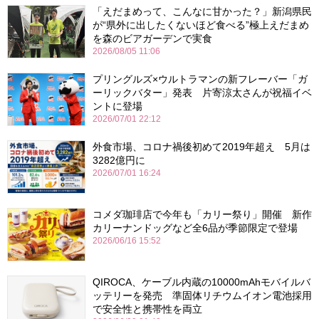
「えだまめって、こんなに甘かった？」新潟県民
が“県外に出したくないほど食べる”極上えだまめ
を森のビアガーデンで実食
2026/08/05 11:06
プリングルズ×ウルトラマンの新フレーバー「ガ
ーリックバター」発表 片寄涼太さんが祝福イベ
ントに登場
2026/07/01 22:12
外食市場、コロナ禍後初めて2019年超え 5月は
3282億円に
2026/07/01 16:24
コメダ珈琲店で今年も「カリー祭り」開催 新作
カリーナンドッグなど全6品が季節限定で登場
2026/06/16 15:52
QIROCA、ケーブル内蔵の10000mAhモバイルバ
ッテリーを発売 準固体リチウムイオン電池採用
で安全性と携帯性を両立