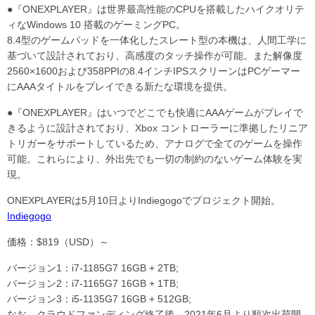
●『ONEXPLAYER』は世界最高性能のCPUを搭載したハイクオリテ
ィなWindows 10 搭載のゲーミングPC。
8.4型のゲームパッドを⼀体化したスレート型の本機は、⼈間⼯学に
基づいて設計されており、高感度のタッチ操作が可能。また解像度
2560×1600および358PPIの8.4インチIPSスクリーンはPCゲーマー
にAAAタイトルをプレイできる新たな環境を提供。
●『ONEXPLAYER』はいつでどこでも快適にAAAゲームがプレイで
きるように設計されており、Xbox コントローラーに準拠したリニア
トリガーをサポートしているため、アナログで全てのゲームを操作
可能。これらにより、外出先でも⼀切の制約のないゲーム体験を実
現。
ONEXPLAYERは5⽉10日よりIndiegogoでプロジェクト開始。
Indiegogo
価格：$819（USD）～
バージョン1：i7-1185G7 16GB + 2TB;
バージョン2：i7-1165G7 16GB + 1TB;
バージョン3：i5-1135G7 16GB + 512GB;
なお、クラウドファンディング終了後、2021年6⽉より順次出荷開