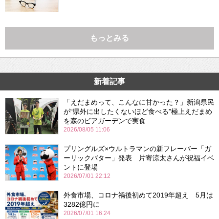
もっとみる
新着記事
「えだまめって、こんなに甘かった？」新潟県民
が“県外に出したくないほど食べる”極上えだまめ
を森のビアガーデンで実食
2026/08/05 11:06
プリングルズ×ウルトラマンの新フレーバー「ガ
ーリックバター」発表 片寄涼太さんが祝福イベ
ントに登場
2026/07/01 22:12
外食市場、コロナ禍後初めて2019年超え 5月は
3282億円に
2026/07/01 16:24