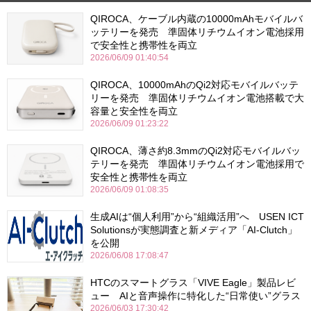
QIROCA、ケーブル内蔵の10000mAhモバイルバ
ッテリーを発売 準固体リチウムイオン電池採用
で安全性と携帯性を両立
2026/06/09 01:40:54
QIROCA、10000mAhのQi2対応モバイルバッテ
リーを発売 準固体リチウムイオン電池搭載で大
容量と安全性を両立
2026/06/09 01:23:22
QIROCA、薄さ約8.3mmのQi2対応モバイルバッ
テリーを発売 準固体リチウムイオン電池採用で
安全性と携帯性を両立
2026/06/09 01:08:35
生成AIは“個人利用”から“組織活用”へ USEN ICT
Solutionsが実態調査と新メディア「AI-Clutch」
を公開
2026/06/08 17:08:47
HTCのスマートグラス「VIVE Eagle」製品レビ
ュー AIと音声操作に特化した“日常使い”グラス
2026/06/03 17:30:42