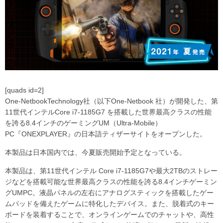
[quads id=2]
One-NetbookTechnology社（以下One-Netbook 社）が開発した、第
11世代インテルCore i7-1185G7 を搭載した世界最高クラスの性能
を誇る8.4インチのゲーミングUM（Ultra-Mobile）
PC『ONEXPLAYER』の日本語ティザーサイトをオープンした。
本製品は日本国内では、今夏販売開始予定となっている。
本製品は、第11世代インテル Core i7-1185G7や最⼤2TBのストレー
ジなどを搭載可能な世界最高クラスの性能を誇る8.4インチゲーミン
グUMPC。液晶パネルの左右にアナログスティックを搭載したゲー
ムパッドを備えたゲームに特化したデバイス。また、脱着式のキー
ボードを装着することで、オンラインゲームでのチャットや、高性