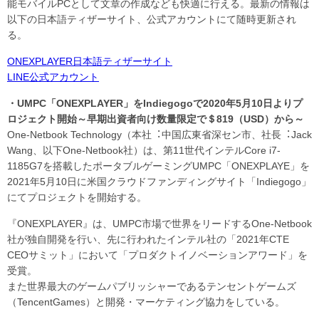
能モバイルPCとして⽂章の作成なども快適に行える。最新の情報は
以下の日本語ティザーサイト、公式アカウントにて随時更新され
る。
ONEXPLAYER日本語ティザーサイト
LINE公式アカウント
・UMPC「ONEXPLAYER」をIndiegogoで2020年5⽉10日よりプ
ロジェクト開始～早期出資者向け数量限定で＄819（USD）から～
One-Netbook Technology（本社︓中国広東省深セン市、社長︓Jack
Wang、以下One-Netbook社）は、第11世代インテルCore i7-
1185G7を搭載したポータブルゲーミングUMPC「ONEXPLAYE」を
2021年5⽉10日に米国クラウドファンディングサイト「Indiegogo」
にてプロジェクトを開始する。
『ONEXPLAYER』は、UMPC市場で世界をリードするOne-Netbook
社が独⾃開発を行い、先に行われたインテル社の「2021年CTE
CEOサミット」において「プロダクトイノベーションアワード」を
受賞。
また世界最大のゲームパブリッシャーであるテンセントゲームズ
（TencentGames）と開発・マーケティング協力をしている。