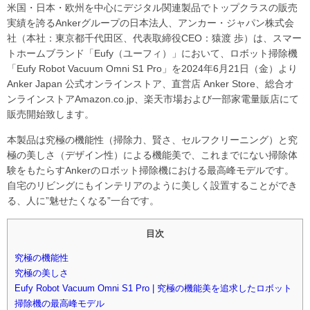
米国・日本・欧州を中心にデジタル関連製品でトップクラスの販売
実績を誇るAnkerグループの日本法人、アンカー・ジャパン株式会
社（本社：東京都千代田区、代表取締役CEO：猿渡 歩）は、スマー
トホームブランド「Eufy（ユーフィ）」において、ロボット掃除機
「Eufy Robot Vacuum Omni S1 Pro」を2024年6月21日（金）より
Anker Japan 公式オンラインストア、直営店 Anker Store、総合オ
ンラインストアAmazon.co.jp、楽天市場および一部家電量販店にて
販売開始致します。
本製品は究極の機能性（掃除力、賢さ、セルフクリーニング）と究
極の美しさ（デザイン性）による機能美で、これまでにない掃除体
験をもたらすAnkerのロボット掃除機における最高峰モデルです。
自宅のリビングにもインテリアのように美しく設置することができ
る、人に”魅せたくなる”一台です。
目次
究極の機能性
究極の美しさ
Eufy Robot Vacuum Omni S1 Pro | 究極の機能美を追求したロボット
掃除機の最高峰モデル