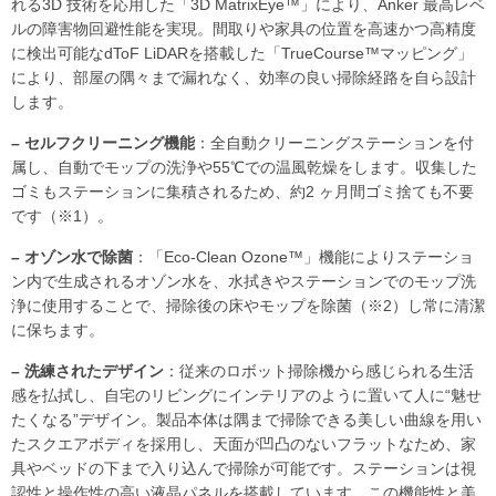
れる3D 技術を応用した「3D MatrixEye™」により、Anker 最高レベ
ルの障害物回避性能を実現。間取りや家具の位置を高速かつ高精度
に検出可能なdToF LiDARを搭載した「TrueCourse™マッピング」
により、部屋の隅々まで漏れなく、効率の良い掃除経路を自ら設計
します。
– セルフクリーニング機能
：全自動クリーニングステーションを付
属し、自動でモップの洗浄や55℃での温風乾燥をします。収集した
ゴミもステーションに集積されるため、約2 ヶ月間ゴミ捨ても不要
です（※1）。
– オゾン水で除菌
：「Eco-Clean Ozone™」機能によりステーショ
ン内で生成されるオゾン水を、水拭きやステーションでのモップ洗
浄に使用することで、掃除後の床やモップを除菌（※2）し常に清潔
に保ちます。
– 洗練されたデザイン
：従来のロボット掃除機から感じられる生活
感を払拭し、自宅のリビングにインテリアのように置いて人に“魅せ
たくなる”デザイン。製品本体は隅まで掃除できる美しい曲線を用い
たスクエアボディを採用し、天面が凹凸のないフラットなため、家
具やベッドの下まで入り込んで掃除が可能です。ステーションは視
認性と操作性の高い液晶パネルを搭載しています。この機能性と美