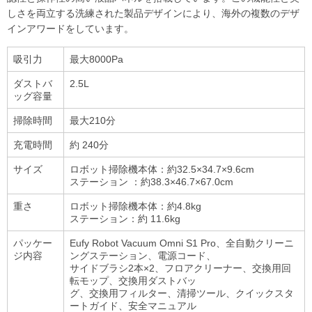
しさを両立する洗練された製品デザインにより、海外の複数のデザ
インアワードをしています。
吸引⼒
最⼤8000Pa
ダストバ
2.5L
ッグ容量
掃除時間
最⼤210分
充電時間
約 240分
サイズ
ロボット掃除機本体：約32.5×34.7×9.6cm
ステーション ：約38.3×46.7×67.0cm
重さ
ロボット掃除機本体：約4.8kg
ステーション：約 11.6kg
パッケー
Eufy Robot Vacuum Omni S1 Pro、全⾃動クリーニ
ジ内容
ングステーション、電源コード、
サイドブラシ2本×2、フロアクリーナー、交換⽤回
転モップ、交換⽤ダストバッ
グ、交換⽤フィルター、清掃ツール、クイックスタ
ートガイド、安全マニュアル