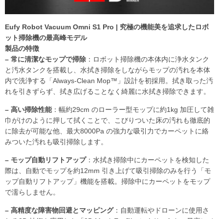
Eufy Robot Vacuum Omni S1 Pro | 究極の機能美を追求したロボ
ット掃除機の最高峰モデル
製品の特徴
– 常に清潔なモップで掃除
：ロボット掃除機の本体内に浄水タンク
と汚水タンクを搭載し、水拭き掃除をしながらモップの汚れを本体
内で洗浄する「Always-Clean Mop™」設計を初採用。拭き取った汚
れを引きずらず、拭き広げることなく綺麗に水拭き掃除できます。
– 高い掃除性能
：幅約29cm のローラー型モップに約1kg 加圧して雑
巾がけのように押して拭くことで、こびりついた床の汚れも徹底的
に除去が可能な他、最大8000Pa の強力な吸引力でカーペットに絡
みついた汚れも吸引掃除します。
– モップ自動リフトアップ
：水拭き掃除中にカーペットを検知した
際は、自動でモップを約12mm 引き上げて吸引掃除のみを行う「モ
ップ自動リフトアップ」機能を搭載。掃除中にカーペットをモップ
で濡らしません。
– 高精度な障害物回避とマッピング
：自動運転やドローンに使用さ