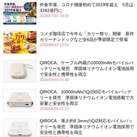
外食市場、コロナ禍後初めて2019年超え 5月は
3282億円に
2026/07/01 16:24
コメダ珈琲店で今年も「カリー祭り」開催 新作
カリーナンドッグなど全6品が季節限定で登場
2026/06/16 15:52
QIROCA、ケーブル内蔵の10000mAhモバイルバ
ッテリーを発売 準固体リチウムイオン電池採用
で安全性と携帯性を両立
2026/06/09 01:40
QIROCA、10000mAhのQi2対応モバイルバッテ
リーを発売 準固体リチウムイオン電池搭載で大
容量と安全性を両立
2026/06/09 01:23
QIROCA、薄さ約8.3mmのQi2対応モバイルバッ
テリーを発売 準固体リチウムイオン電池採用で
安全性と携帯性を両立