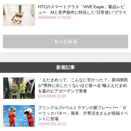
HTCのスマートグラス「VIVE Eagle」製品レビ
ュー AIと音声操作に特化した“日常使い”グラス
2026/06/03 17:30:42
もっとみる
新着記事
「えだまめって、こんなに甘かった？」新潟県民
が“県外に出したくないほど食べる”極上えだまめ
を森のビアガーデンで実食
2026/08/05 11:06
プリングルズ×ウルトラマンの新フレーバー「ガ
ーリックバター」発表 片寄涼太さんが祝福イベ
ントに登場
2026/07/01 22:12