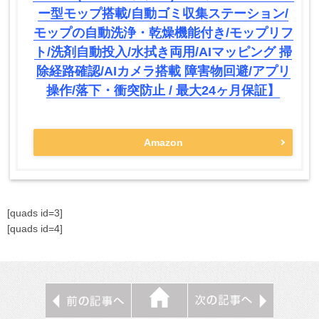
ー型モップ搭載/自動ゴミ収集ステーション/
モップの自動洗浄・乾燥機能付き/モップリフ
ト/洗剤自動投入/水拭き両用/AIマッピング 掃
除経路確認/AIカメラ搭載 障害物回避/アプリ
操作/落下・衝突防止 / 最大24ヶ月保証】
Amazon
[quads id=3]
[quads id=4]