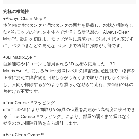
究極の機能性
●Always-Clean Mop™
本体内に浄水タンクと汚水タンクの両方を搭載し、水拭き掃除をし
ながらモップの汚れを本体内で洗浄する新発想の「Always-Clean
Mop™」設計を初採用。モップが常に清潔なので汚れを拭き広げず
に、ベタつきなどの見えない汚れまで綺麗に掃除が可能です。
●3D MatrixEye™
自動運転やドローンに使用される3D 技術を応用した「3D
MatrixEye™」によるAnker 最高レベルの障害物回避性能で、物体を
正確に捉えて障害物を回避しながら近くまで取りこぼしなく掃除
し、人間が掃除するかのような滑らかな動きで走行。掃除前の床の
片付けも不要です。
●TrueCourse™マッピング
dToF LiDARにより間取りや家具の位置を高速かつ高精度に検出でき
る「TrueCourse™マッピング」により、部屋の隅々まで漏れなく、
効率の良い掃除経路を自ら設計します。
●Eco-Clean Ozone™