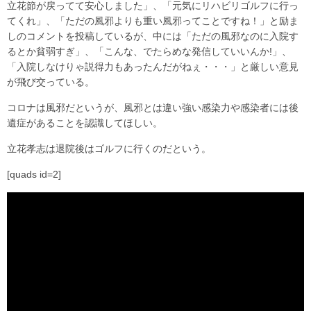
立花節が戻ってて安心しました」、「元気にリハビリゴルフに行っ
てくれ」、「ただの風邪よりも重い風邪ってことですね！」と励ま
しのコメントを投稿しているが、中には「ただの風邪なのに入院す
るとか貧弱すぎ」、「こんな、でたらめな発信していいんか!」、
「入院しなけりゃ説得力もあったんだがねぇ・・・」と厳しい意見
が飛び交っている。
コロナは風邪だというが、風邪とは違い強い感染力や感染者には後
遺症があることを認識してほしい。
立花孝志は退院後はゴルフに行くのだという。
[quads id=2]