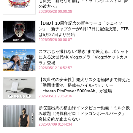
も変更 新たな名前は『ドラゴンクエストXII 夢
の彼方へ』
2026/05/28 00:00:38
【DbD】10周年記念の新キラーは「ジェイソ
ン」！新チャプターが6月17日に配信決定、PTB
は5月27日より開始
2026/05/26 00:00:07
スマホじゃ撮れない“動き”まで映える。ポケット
に入る次世代4K Vlogカメラ「Vlogポケットカメ
ラ」登場
2026/05/12 16:52:57
【次世代の安全性】発火リスクを極限まで抑えた
「準固体電池」搭載モバイルバッテリー
「cheero PitaPower 5000mAh」が登場！
2026/05/11 23:59:04
参院選出馬の横山緑インタビュー動画「ミルク飲
み放題！消費税ゼロ！ドラゴンボールパーク」
奇抜公約が止まらない
2025/07/09 01:44:34