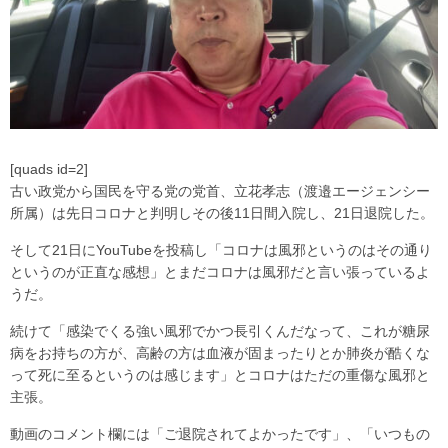
[quads id=2]
古い政党から国民を守る党の党首、立花孝志（渡邉エージェンシー
所属）は先日コロナと判明しその後11日間入院し、21日退院した。
そして21日にYouTubeを投稿し「コロナは風邪というのはその通り
というのが正直な感想」とまだコロナは風邪だと言い張っているよ
うだ。
続けて「感染でくる強い風邪でかつ長引くんだなって、これが糖尿
病をお持ちの方が、高齢の方は血液が固まったりとか肺炎が酷くな
って死に至るというのは感じます」とコロナはただの重傷な風邪と
主張。
動画のコメント欄には「ご退院されてよかったです」、「いつもの