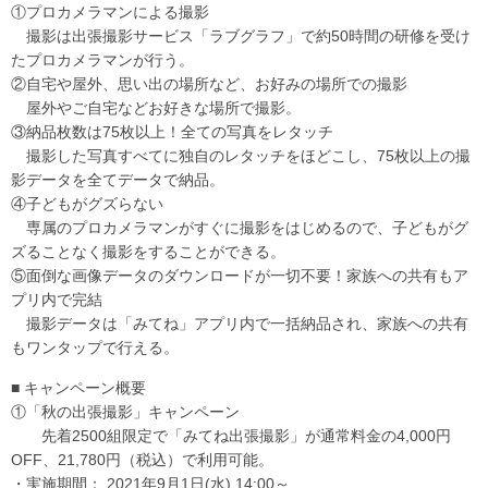
①プロカメラマンによる撮影
撮影は出張撮影サービス「ラブグラフ」で約50時間の研修を受け
たプロカメラマンが行う。
②自宅や屋外、思い出の場所など、お好みの場所での撮影
屋外やご自宅などお好きな場所で撮影。
③納品枚数は75枚以上！全ての写真をレタッチ
撮影した写真すべてに独自のレタッチをほどこし、75枚以上の撮
影データを全てデータで納品。
④子どもがグズらない
専属のプロカメラマンがすぐに撮影をはじめるので、子どもがグ
ズることなく撮影をすることができる。
⑤面倒な画像データのダウンロードが一切不要！家族への共有もア
プリ内で完結
撮影データは「みてね」アプリ内で一括納品され、家族への共有
もワンタップで行える。
■ キャンペーン概要
①「秋の出張撮影」キャンペーン
先着2500組限定で「みてね出張撮影」が通常料金の4,000円
OFF、21,780円（税込）で利用可能。
・実施期間： 2021年9月1日(水) 14:00～