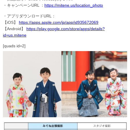
・キャンペーンURL ：
https://mitene.us/location_photo
・アプリダウンロードURL：
【iOS】
https://apps.apple.com/jp/app/id935672069
【Android】
https://play.google.com/store/apps/details?
id=us.mitene
[quads id=2]