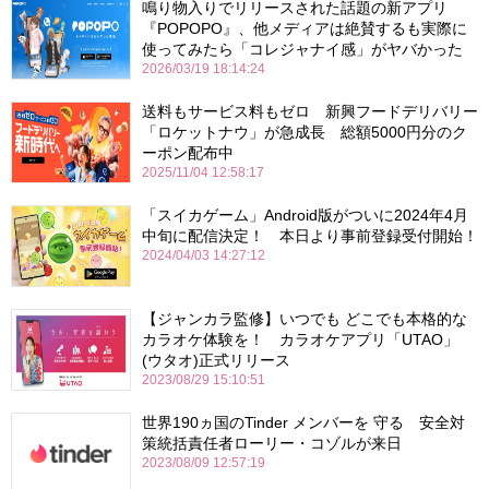
鳴り物入りでリリースされた話題の新アプリ
『POPOPO』、他メディアは絶賛するも実際に
使ってみたら「コレジャナイ感」がヤバかった
2026/03/19 18:14:24
送料もサービス料もゼロ 新興フードデリバリー
「ロケットナウ」が急成長 総額5000円分のク
ーポン配布中
2025/11/04 12:58:17
「スイカゲーム」Android版がついに2024年4月
中旬に配信決定！ 本日より事前登録受付開始！
2024/04/03 14:27:12
【ジャンカラ監修】いつでも どこでも本格的な
カラオケ体験を！ カラオケアプリ「UTAO」
(ウタオ)正式リリース
2023/08/29 15:10:51
世界190ヵ国のTinder メンバーを 守る 安全対
策統括責任者ローリー・コゾルが来日
2023/08/09 12:57:19