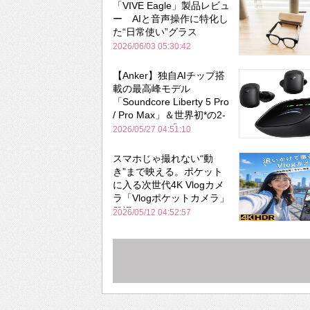
「VIVE Eagle」製品レビュ
ー AIと音声操作に特化し
た“日常使い”グラス
2026/06/03 05:30:42
【Anker】独自AIチップ搭
載の最高峰モデル
「Soundcore Liberty 5 Pro
/ Pro Max」＆世界初*の2-
in-1イヤホン「AeroFit 2
2026/05/27 04:51:10
Pro」が同時一挙登場！
スマホじゃ撮れない“動
き”まで映える。ポケット
に入る次世代4K Vlogカメ
ラ「Vlogポケットカメラ」
登場
2026/05/12 04:52:57