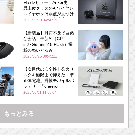
Maxレビュー Anker史上
最上位クラスのAIワイヤレ
スイヤホンは弱点が見つけ
づらいくらいの完成度にび
2026/05/30 04:56:19
びった ノイキャン性能は
Bose並み
【新製品】月額不要で自然
な会話！最新AI（GPT-
5.2×Gemini 2.5 Flash）搭
載のぬいぐるみ
「KOTTI」、Makuakeで先
2026/05/25 09:45:21
行販売開始
【次世代の安全性】発火リ
スクを極限まで抑えた「準
固体電池」搭載モバイルバ
ッテリー「cheero
PitaPower 5000mAh」が登
2026/05/11 11:59:04
場！
もっとみる