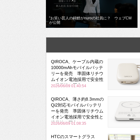
"お笑い芸人の錦鯉がnuroの社員に？ ウェブCM
が公開
QIROCA、ケーブル内蔵の
10000mAhモバイルバッテ
リーを発売 準固体リチウ
ムイオン電池採用で安全性
と携帯性を両立
2026/06/09 01:40:54
QIROCA、薄さ約8.3mmの
Qi2対応モバイルバッテリ
ーを発売 準固体リチウム
イオン電池採用で安全性と
携帯性を両立
2026/06/09 01:08:35
HTCのスマートグラス