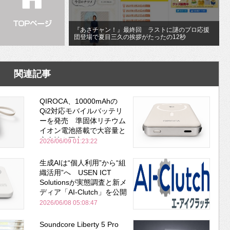
『あさチャン！』最終回 ラストに謎のプロ応援
団登場で夏目三久の挨拶がたったの12秒
関連記事
QIROCA、10000mAhの
Qi2対応モバイルバッテリ
ーを発売 準固体リチウム
イオン電池搭載で大容量と
安全性を両立
2026/06/09 01:23:22
生成AIは“個人利用”から“組
織活用”へ USEN ICT
Solutionsが実態調査と新メ
ディア「AI-Clutch」を公開
2026/06/08 05:08:47
Soundcore Liberty 5 Pro