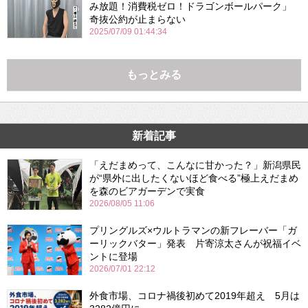
み放題！消費税ゼロ！ドラゴンボールパーク」
奇抜公約が止まらない
2025/07/09 01:44:34
もっとみる
新着記事
「えだまめって、こんなに甘かった？」新潟県民
が“県外に出したくないほど食べる”極上えだまめ
を森のビアガーデンで実食
2026/08/05 11:06
プリングルズ×ウルトラマンの新フレーバー「ガ
ーリックバター」発表 片寄涼太さんが祝福イベ
ントに登場
2026/07/01 22:12
外食市場、コロナ禍後初めて2019年超え 5月は