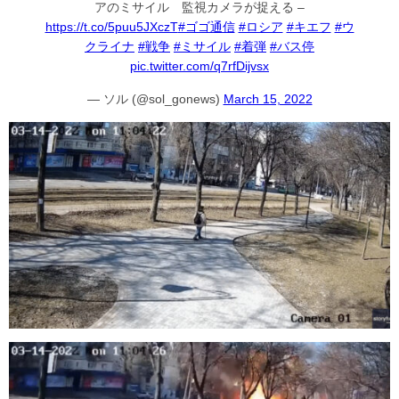
アのミサイル 監視カメラが捉える –
https://t.co/5puu5JXczT
#ゴゴ通信
#ロシア
#キエフ
#ウ
クライナ
#戦争
#ミサイル
#着弾
#バス停
pic.twitter.com/q7rfDijvsx
— ソル (@sol_gonews)
March 15, 2022