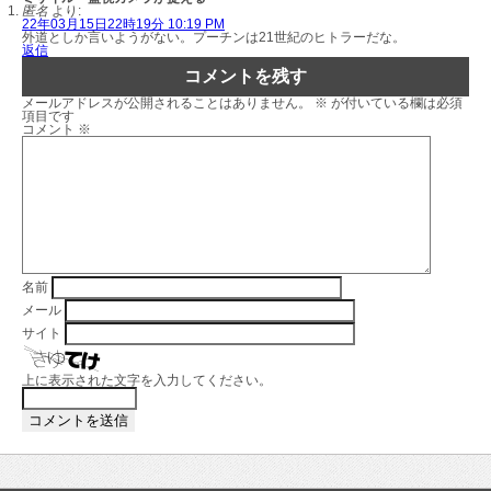
匿名
より:
22年03月15日22時19分 10:19 PM
外道としか言いようがない。プーチンは21世紀のヒトラーだな。
返信
コメントを残す
メールアドレスが公開されることはありません。
※
が付いている欄は必須
項目です
コメント
※
名前
メール
サイト
上に表示された文字を入力してください。