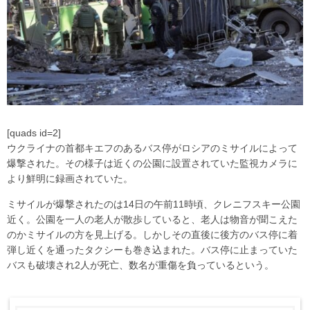
[quads id=2]
ウクライナの首都キエフのあるバス停がロシアのミサイルによって
爆撃された。その様子は近くの公園に設置されていた監視カメラに
より鮮明に録画されていた。
ミサイルが爆撃されたのは14日の午前11時頃、クレニフスキー公園
近く。公園を一人の老人が散歩していると、老人は物音が聞こえた
のかミサイルの方を見上げる。しかしその直後に後方のバス停に着
弾し近くを通ったタクシーも巻き込まれた。バス停に止まっていた
バスも破壊され2人が死亡、数名が重傷を負っているという。