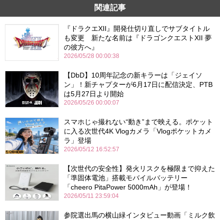
関連記事
『ドラクエXII』開発仕切り直しでサブタイトル
も変更 新たな名前は『ドラゴンクエストXII 夢
の彼方へ』
2026/05/28 00:00:38
【DbD】10周年記念の新キラーは「ジェイソ
ン」！新チャプターが6月17日に配信決定、PTB
は5月27日より開始
2026/05/26 00:00:07
スマホじゃ撮れない“動き”まで映える。ポケット
に入る次世代4K Vlogカメラ「Vlogポケットカメ
ラ」登場
2026/05/12 16:52:57
【次世代の安全性】発火リスクを極限まで抑えた
「準固体電池」搭載モバイルバッテリー
「cheero PitaPower 5000mAh」が登場！
2026/05/11 23:59:04
参院選出馬の横山緑インタビュー動画「ミルク飲