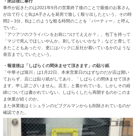
・閉店後に暴行
事件が起きたのは2021年9月の営業終了後のことで最後のお客さん
が出て行くとBはA子さんを厨房で激しく殴り出したという。その時
間2～3分。Bはこのような殴る時間のことを「パーティー」と呼ん
でいた。
「アツアツのフライパンをお前につけてええか？」、包丁を持って
「マジで死んでほしいやんか。刺してもいいかな？」などと脅して
きたこともあったり、更にはバックに反社が着いているかのような
発言までしていたという。
・報道後は「しばらくの間休ませて頂きます」の貼り紙
「中華そば堀川」は1月22日、本来営業日のはずなのだが店は開い
ておらず、店には貼り紙がしてあり、「しばらくの間休ませて頂き
ます。申し訳ございません。店主」と書かれている。しかしその経
緯については書かれていない。しばらくしたら再開するのかこのま
ま休業が続くのか。
また休業後はミシュランのビブグルマンからも削除されているのが
確認できた。