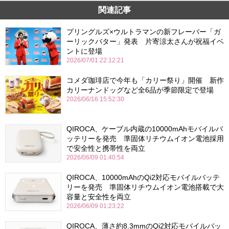
関連記事
プリングルズ×ウルトラマンの新フレーバー「ガ
ーリックバター」発表 片寄涼太さんが祝福イベ
ントに登場
2026/07/01 22:12:21
コメダ珈琲店で今年も「カリー祭り」開催 新作
カリーナンドッグなど全6品が季節限定で登場
2026/06/16 15:52:30
QIROCA、ケーブル内蔵の10000mAhモバイルバ
ッテリーを発売 準固体リチウムイオン電池採用
で安全性と携帯性を両立
2026/06/09 01:40:54
QIROCA、10000mAhのQi2対応モバイルバッテ
リーを発売 準固体リチウムイオン電池搭載で大
容量と安全性を両立
2026/06/09 01:23:22
QIROCA、薄さ約8.3mmのQi2対応モバイルバッ