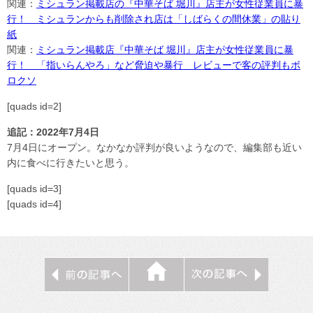
関連：
ミシュラン掲載店の『中華そば 堀川』店主が女性従業員に暴
行！ ミシュランからも削除され店は「しばらくの間休業」の貼り
紙
関連：
ミシュラン掲載店『中華そば 堀川』店主が女性従業員に暴
行！ 「指いらんやろ」など脅迫や暴行 レビューで客の評判もボ
ロクソ
[quads id=2]
追記：2022年7月4日
7月4日にオープン。なかなか評判が良いようなので、編集部も近い
内に食べに行きたいと思う。
[quads id=3]
[quads id=4]