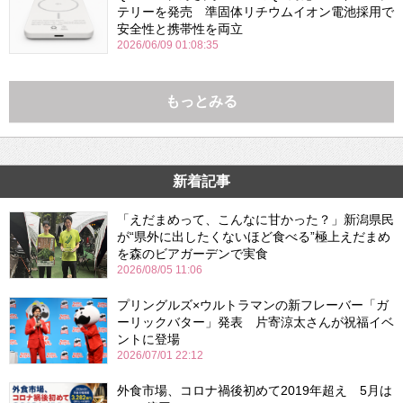
テリーを発売 準固体リチウムイオン電池採用で
安全性と携帯性を両立
2026/06/09 01:08:35
もっとみる
新着記事
「えだまめって、こんなに甘かった？」新潟県民
が“県外に出したくないほど食べる”極上えだまめ
を森のビアガーデンで実食
2026/08/05 11:06
プリングルズ×ウルトラマンの新フレーバー「ガ
ーリックバター」発表 片寄涼太さんが祝福イベ
ントに登場
2026/07/01 22:12
外食市場、コロナ禍後初めて2019年超え 5月は