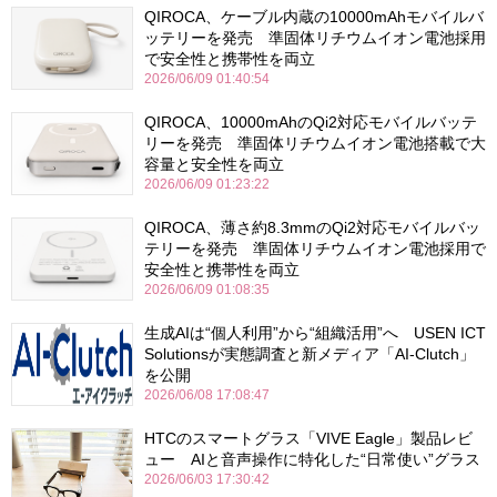
QIROCA、ケーブル内蔵の10000mAhモバイルバ
ッテリーを発売 準固体リチウムイオン電池採用
で安全性と携帯性を両立
2026/06/09 01:40:54
QIROCA、10000mAhのQi2対応モバイルバッテ
リーを発売 準固体リチウムイオン電池搭載で大
容量と安全性を両立
2026/06/09 01:23:22
QIROCA、薄さ約8.3mmのQi2対応モバイルバッ
テリーを発売 準固体リチウムイオン電池採用で
安全性と携帯性を両立
2026/06/09 01:08:35
生成AIは“個人利用”から“組織活用”へ USEN ICT
Solutionsが実態調査と新メディア「AI-Clutch」
を公開
2026/06/08 17:08:47
HTCのスマートグラス「VIVE Eagle」製品レビ
ュー AIと音声操作に特化した“日常使い”グラス
2026/06/03 17:30:42