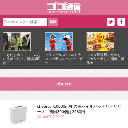
「えだまめって、こんな
プリングルズ×ウルトラ
コメダ珈琲店で今年も
に甘かった？」新潟県民
マンの新フレーバー「ガ
「カリー祭り」開催 新
が...
ー...
作カ...
cheero
cheeroが10000mAhのモバイルバッテリーリリ
ース 初回300個は2980円
2019/07/17 09:00