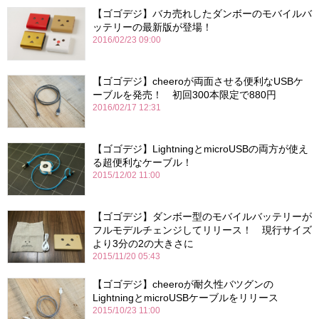
【ゴゴデジ】バカ売れしたダンボーのモバイルバ
ッテリーの最新版が登場！
2016/02/23 09:00
【ゴゴデジ】cheeroが両面させる便利なUSBケ
ーブルを発売！ 初回300本限定で880円
2016/02/17 12:31
【ゴゴデジ】LightningとmicroUSBの両方が使え
る超便利なケーブル！
2015/12/02 11:00
【ゴゴデジ】ダンボー型のモバイルバッテリーが
フルモデルチェンジしてリリース！ 現行サイズ
より3分の2の大きさに
2015/11/20 05:43
【ゴゴデジ】cheeroが耐久性バツグンの
LightningとmicroUSBケーブルをリリース
2015/10/23 11:00