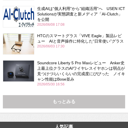
生成AIは“個人利用”から“組織活用”へ USEN ICT
Solutionsが実態調査と新メディア「AI-Clutch」
を公開
2026/06/08 17:08
HTCのスマートグラス「VIVE Eagle」製品レビ
ュー AIと音声操作に特化した“日常使い”グラス
2026/06/03 17:30
Soundcore Liberty 5 Pro Maxレビュー Anker史
上最上位クラスのAIワイヤレスイヤホンは弱点が
見つけづらいくらいの完成度にびびった ノイキ
ャン性能はBose並み
2026/05/30 16:56
もっとみる
人気記事