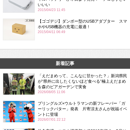
いいい
2015/04/23 11:45
【ゴゴデジ】ダンボー型のUSBアダプター スマ
ホやUSB機器の充電に最適！
2015/04/11 06:49
新着記事
「えだまめって、こんなに甘かった？」新潟県民
が“県外に出したくないほど食べる”極上えだまめ
を森のビアガーデンで実食
2026/08/05 11:06
プリングルズ×ウルトラマンの新フレーバー「ガ
ーリックバター」発表 片寄涼太さんが祝福イベ
ントに登場
2026/07/01 22:12