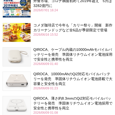
外食市場、コロナ禍後初めて2019年超え 5月は
3282億円に
2026/07/01 16:24
コメダ珈琲店で今年も「カリー祭り」開催 新作
カリーナンドッグなど全6品が季節限定で登場
2026/06/16 15:52
QIROCA、ケーブル内蔵の10000mAhモバイルバ
ッテリーを発売 準固体リチウムイオン電池採用
で安全性と携帯性を両立
2026/06/09 01:40
QIROCA、10000mAhのQi2対応モバイルバッテ
リーを発売 準固体リチウムイオン電池搭載で大
容量と安全性を両立
2026/06/09 01:23
QIROCA、薄さ約8.3mmのQi2対応モバイルバッ
テリーを発売 準固体リチウムイオン電池採用で
安全性と携帯性を両立
2026/06/09 01:08