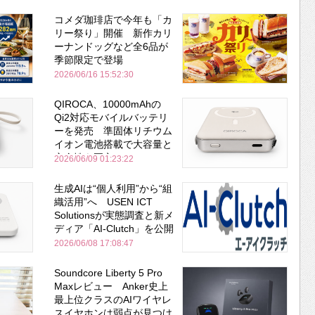
コメダ珈琲店で今年も「カ
リー祭り」開催 新作カリ
ーナンドッグなど全6品が
季節限定で登場
2026/06/16 15:52:30
QIROCA、10000mAhの
Qi2対応モバイルバッテリ
ーを発売 準固体リチウム
イオン電池搭載で大容量と
安全性を両立
2026/06/09 01:23:22
生成AIは“個人利用”から“組
織活用”へ USEN ICT
Solutionsが実態調査と新メ
ディア「AI-Clutch」を公開
2026/06/08 17:08:47
Soundcore Liberty 5 Pro
Maxレビュー Anker史上
最上位クラスのAIワイヤレ
スイヤホンは弱点が見つけ