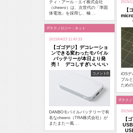
ティ・アール・エイ株式会社
2015/1
（cheero）は、次世代の「準固
【ゴ
体電池」を採用し、極 …
mic
ITテクノロジー・ネット
2015/04/23 11:45:33
【ゴゴデジ】デコレーショ
ンできる変わったモバイル
バッテリーが本日より発
売！ デコしすぎいいいい
iOSデ
コメント0
ブル
ためのm
ITテク
2015/0
DANBOモバイルバッテリーで有
名なcheero（TRA株式会社）が
【ゴ
またまた一風 …
US
U