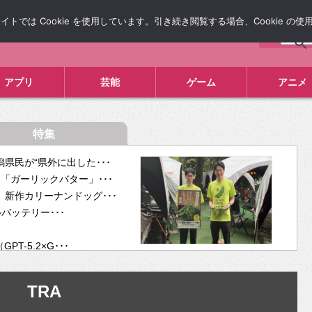
では Cookie を使用しています。引き続き閲覧する場合、Cookie の
について
広告掲載について
お問い合わせ
タレコミ
アプリ
芸能
ゲーム
アニメ
特集
県民が“県外に出した･･･
「ガーリックバター」･･･
新作カリーナンドッグ･･･
ルバッテリー･･･
-5.2×G･･･
tra･･･
供開･･･
TRA
ム、”自分が今話し･･･