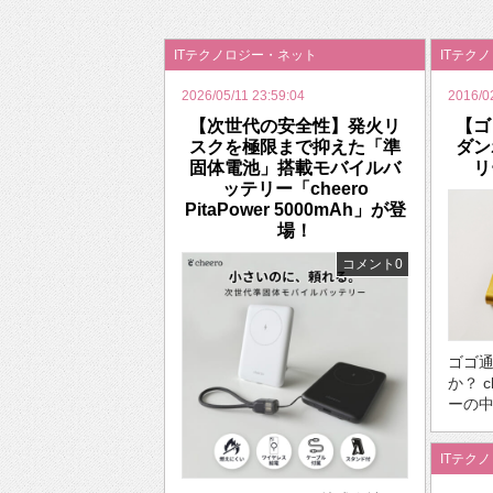
2026年のバレンタインは「自分で作って、想
ITテクノロジー・ネット
ITテク
2026/05/11 23:59:04
2016/0
【次世代の安全性】発火リ
【ゴ
スクを極限まで抑えた「準
ダン
固体電池」搭載モバイルバ
リ
ッテリー「cheero
PitaPower 5000mAh」が登
場！
コメント0
ゴゴ
か？ 
ーの中
ITテク