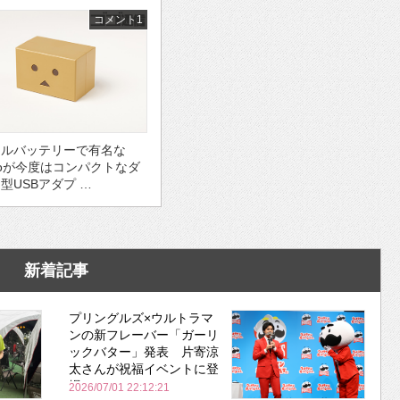
コメント1
イルバッテリーで有名な
eroが今度はコンパクトなダ
型USBアダプ …
新着記事
プリングルズ×ウルトラマ
ンの新フレーバー「ガーリ
ックバター」発表 片寄涼
太さんが祝福イベントに登
場
2026/07/01 22:12:21