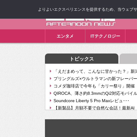
よりよいエクスペリエンスを提供するため、当ウェブサイト
ゴゴ通信
エンタメ
ITテクノロジー
トピックス
「えだまめって、こんなに甘かった？」新潟
プリングルズ×ウルトラマンの新フレーバー
コメダ珈琲店で今年も「カリー祭り」開催 
QIROCA、薄さ約8.3mmのQi2対応モバイ
Soundcore Liberty 5 Pro Maxレビュ･･･
【新製品】月額不要で自然な会話！最新AI（GPT
【次世代の没入感と生産性】VITURE Luma Ul
Geminiが音楽生成「Create music」機能提
挫折率8割の壁をAIで突破。ジャストシステ