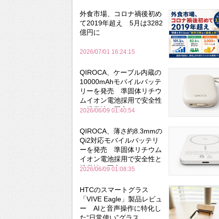
外食市場、コロナ禍後初め
て2019年超え 5月は3282
億円に
2026/07/01 16:24:15
QIROCA、ケーブル内蔵の
10000mAhモバイルバッテ
リーを発売 準固体リチウ
ムイオン電池採用で安全性
と携帯性を両立
2026/06/09 01:40:54
QIROCA、薄さ約8.3mmの
Qi2対応モバイルバッテリ
ーを発売 準固体リチウム
イオン電池採用で安全性と
携帯性を両立
2026/06/09 01:08:35
HTCのスマートグラス
「VIVE Eagle」製品レビュ
ー AIと音声操作に特化し
た“日常使い”グラス