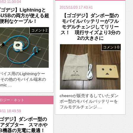
2/02 11:00:04
2015/11/20 17:43:41
ゴデジ】Lightningと
roUSBの両方が使える超
【ゴゴデジ】ダンボー型の
便利なケーブル！
モバイルバッテリーがフル
モデルチェンジしてリリー
コメント2
ス！ 現行サイズより3分の
2の大きさに
コメント0
バイス用のLightningケー
とその他のモバイル端末の
ic …
cheeroが販売するしていたダン
ノロジー・ネット
ボー型のモバイルバッテリーを
フルモデルチェンジ …
4/11 18:49:59
ゴデジ】ダンボー型の
Bアダプター スマホや
SB機器の充電に最適！