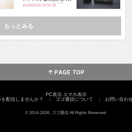
づらいくらいの完成度にび
2026/05/30 16:56:19
びった ノイキャン性能は
Bose並み
もっとみる
PC表示
スマホ表示
事を配信しませんか？
ゴゴ通信について
お問い合わ
© 2014
-2026
, ゴゴ通信 All Rights Reserved.