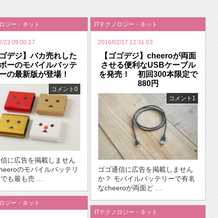
いを渡す」 TE･･･
ノロジー・ネット
ITテクノロジー・ネット
2/23 09:00:17
2016/02/17 12:31:03
ゴデジ】バカ売れした
【ゴゴデジ】cheeroが両面
ボーのモバイルバッテ
させる便利なUSBケーブル
ーの最新版が登場！
を発売！ 初回300本限定で
880円
コメント0
コメント1
通信に広告を掲載しません
cheeroのモバイルバッテリ
ゴゴ通信に広告を掲載しません
でも最も売 …
か？ モバイルバッテリーで有名
なcheeroが両面ど …
ノロジー・ネット
ITテクノロジー・ネット