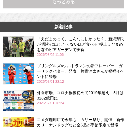
もっとみる
新着記事
「えだまめって、こんなに甘かった？」新潟県民
が“県外に出したくないほど食べる”極上えだまめ
を森のビアガーデンで実食
2026/08/05 11:06
プリングルズ×ウルトラマンの新フレーバー「ガ
ーリックバター」発表 片寄涼太さんが祝福イベ
ントに登場
2026/07/01 22:12
外食市場、コロナ禍後初めて2019年超え 5月は
3282億円に
2026/07/01 16:24
コメダ珈琲店で今年も「カリー祭り」開催 新作
カリーナンドッグなど全6品が季節限定で登場