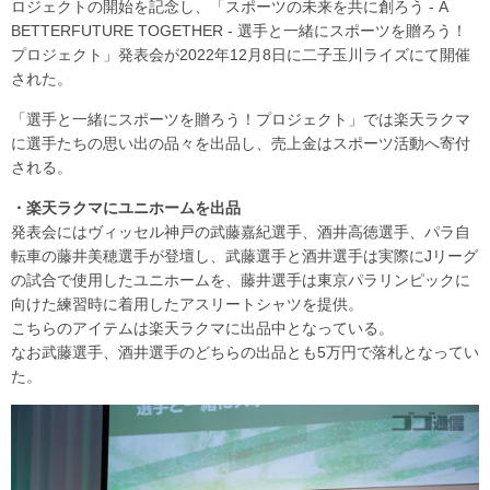
ロジェクトの開始を記念し、「スポーツの未来を共に創ろう ‐ A
BETTERFUTURE TOGETHER ‐ 選手と一緒にスポーツを贈ろう！
プロジェクト」発表会が2022年12月8日に二子玉川ライズにて開催
された。
「選手と一緒にスポーツを贈ろう！プロジェクト」では楽天ラクマ
に選手たちの思い出の品々を出品し、売上金はスポーツ活動へ寄付
される。
・楽天ラクマにユニホームを出品
発表会にはヴィッセル神戸の武藤嘉紀選手、酒井高徳選手、パラ自
転車の藤井美穂選手が登壇し、武藤選手と酒井選手は実際にJリーグ
の試合で使用したユニホームを、藤井選手は東京パラリンピックに
向けた練習時に着用したアスリートシャツを提供。
こちらのアイテムは楽天ラクマに出品中となっている。
なお武藤選手、酒井選手のどちらの出品とも5万円で落札となってい
た。