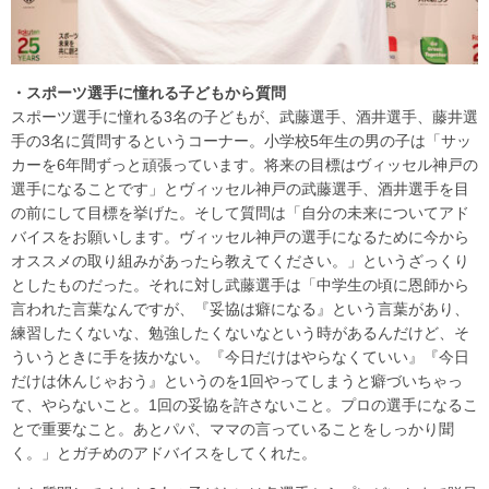
・スポーツ選手に憧れる子どもから質問
スポーツ選手に憧れる3名の子どもが、武藤選手、酒井選手、藤井選
手の3名に質問するというコーナー。小学校5年生の男の子は「サッ
カーを6年間ずっと頑張っています。将来の目標はヴィッセル神戸の
選手になることです」とヴィッセル神戸の武藤選手、酒井選手を目
の前にして目標を挙げた。そして質問は「自分の未来についてアド
バイスをお願いします。ヴィッセル神戸の選手になるために今から
オススメの取り組みがあったら教えてください。」というざっくり
としたものだった。それに対し武藤選手は「中学生の頃に恩師から
言われた言葉なんですが、『妥協は癖になる』という言葉があり、
練習したくないな、勉強したくないなという時があるんだけど、そ
ういうときに手を抜かない。『今日だけはやらなくていい』『今日
だけは休んじゃおう』というのを1回やってしまうと癖づいちゃっ
て、やらないこと。1回の妥協を許さないこと。プロの選手になるこ
とで重要なこと。あとパパ、ママの言っていることをしっかり聞
く。」とガチめのアドバイスをしてくれた。