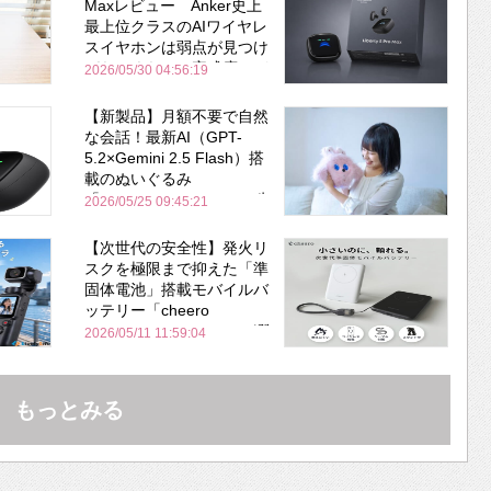
Maxレビュー Anker史上
最上位クラスのAIワイヤレ
スイヤホンは弱点が見つけ
づらいくらいの完成度にび
2026/05/30 04:56:19
びった ノイキャン性能は
Bose並み
【新製品】月額不要で自然
な会話！最新AI（GPT-
5.2×Gemini 2.5 Flash）搭
載のぬいぐるみ
「KOTTI」、Makuakeで先
2026/05/25 09:45:21
行販売開始
【次世代の安全性】発火リ
スクを極限まで抑えた「準
固体電池」搭載モバイルバ
ッテリー「cheero
PitaPower 5000mAh」が登
2026/05/11 11:59:04
場！
もっとみる