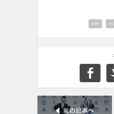
eSIM
オ