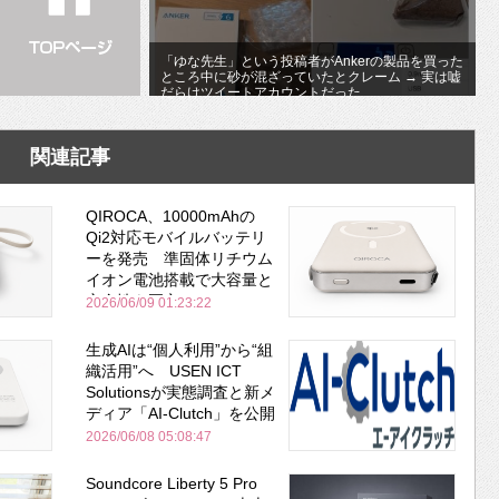
「ゆな先生」という投稿者がAnkerの製品を買った
ところ中に砂が混ざっていたとクレーム → 実は嘘
だらけツイートアカウントだった
関連記事
QIROCA、10000mAhの
Qi2対応モバイルバッテリ
ーを発売 準固体リチウム
イオン電池搭載で大容量と
安全性を両立
2026/06/09 01:23:22
生成AIは“個人利用”から“組
織活用”へ USEN ICT
Solutionsが実態調査と新メ
ディア「AI-Clutch」を公開
2026/06/08 05:08:47
Soundcore Liberty 5 Pro