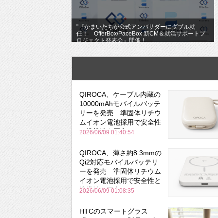
"『かまいたちが公式アンバサダーにダブル就
任！ OfferBox/PaceBox 新CM＆就活サポートプ
ロジェクト発表会』開催！
QIROCA、ケーブル内蔵の
10000mAhモバイルバッテ
リーを発売 準固体リチウ
ムイオン電池採用で安全性
と携帯性を両立
2026/06/09 01:40:54
QIROCA、薄さ約8.3mmの
Qi2対応モバイルバッテリ
ーを発売 準固体リチウム
イオン電池採用で安全性と
携帯性を両立
2026/06/09 01:08:35
HTCのスマートグラス