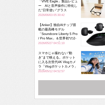
「VIVE Eagle」製品レビュ
ー AIと音声操作に特化し
た“日常使い”グラス
2026/06/03 05:30:42
【Anker】独自AIチップ搭
載の最高峰モデル
「Soundcore Liberty 5 Pro
/ Pro Max」＆世界初*の2-
in-1イヤホン「AeroFit 2
2026/05/27 04:51:10
Pro」が同時一挙登場！
スマホじゃ撮れない“動
き”まで映える。ポケット
に入る次世代4K Vlogカメ
ラ「Vlogポケットカメラ」
登場
2026/05/12 04:52:57