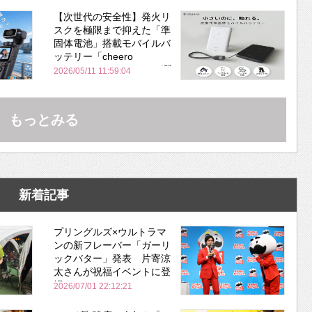
【次世代の安全性】発火リ
スクを極限まで抑えた「準
固体電池」搭載モバイルバ
ッテリー「cheero
PitaPower 5000mAh」が登
2026/05/11 11:59:04
場！
もっとみる
新着記事
プリングルズ×ウルトラマ
ンの新フレーバー「ガーリ
ックバター」発表 片寄涼
太さんが祝福イベントに登
場
2026/07/01 22:12:21