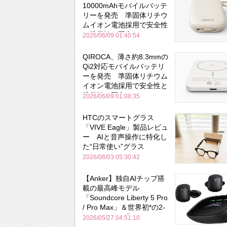
10000mAhモバイルバッテ
リーを発売 準固体リチウ
ムイオン電池採用で安全性
と携帯性を両立
2026/06/09 01:40:54
QIROCA、薄さ約8.3mmの
Qi2対応モバイルバッテリ
ーを発売 準固体リチウム
イオン電池採用で安全性と
携帯性を両立
2026/06/09 01:08:35
HTCのスマートグラス
「VIVE Eagle」製品レビュ
ー AIと音声操作に特化し
た“日常使い”グラス
2026/06/03 05:30:42
【Anker】独自AIチップ搭
載の最高峰モデル
「Soundcore Liberty 5 Pro
/ Pro Max」＆世界初*の2-
in-1イヤホン「AeroFit 2
2026/05/27 04:51:10
Pro」が同時一挙登場！