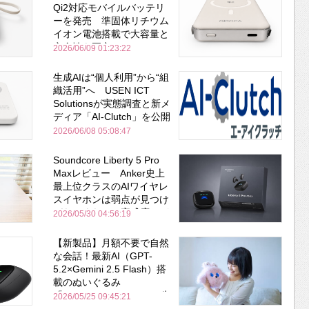
Qi2対応モバイルバッテリ
ーを発売 準固体リチウム
イオン電池搭載で大容量と
安全性を両立
2026/06/09 01:23:22
生成AIは“個人利用”から“組
織活用”へ USEN ICT
Solutionsが実態調査と新メ
ディア「AI-Clutch」を公開
2026/06/08 05:08:47
Soundcore Liberty 5 Pro
Maxレビュー Anker史上
最上位クラスのAIワイヤレ
スイヤホンは弱点が見つけ
づらいくらいの完成度にび
2026/05/30 04:56:19
びった ノイキャン性能は
Bose並み
【新製品】月額不要で自然
な会話！最新AI（GPT-
5.2×Gemini 2.5 Flash）搭
載のぬいぐるみ
「KOTTI」、Makuakeで先
2026/05/25 09:45:21
行販売開始