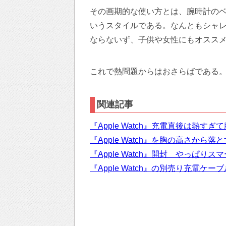
その画期的な使い方とは、腕時計の
いうスタイルである。なんともシャ
ならないず、子供や女性にもオスス
これで熱問題からはおさらばである
関連記事
『Apple Watch』充電直後は熱す
『Apple Watch』を胸の高さか
『Apple Watch』開封 やっぱり
『Apple Watch』の別売り充電ケ