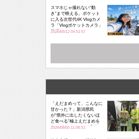
スマホじゃ撮れない“動
き”まで映える。ポケット
に入る次世代4K Vlogカメ
ラ「Vlogポケットカメラ」
登場
2026/05/12 04:52:57
「えだまめって、こんなに
甘かった？」新潟県民
が“県外に出したくないほ
ど食べる”極上えだまめを
森のビアガーデンで実食
2026/08/05 11:06:51