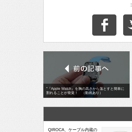
"『Apple Watch』を胸の高さから落とすと簡単に
割れることが発覚！ （動画あり）
QIROCA、ケーブル内蔵の