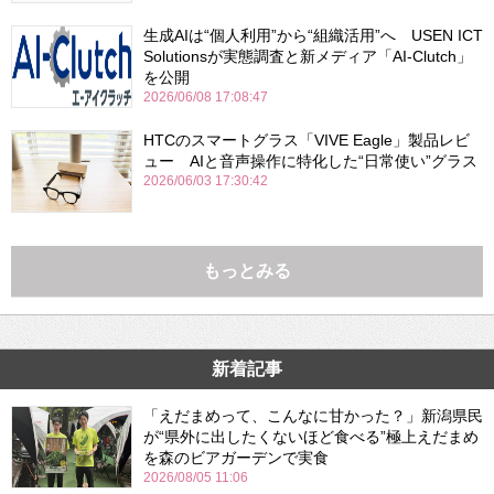
生成AIは“個人利用”から“組織活用”へ USEN ICT
Solutionsが実態調査と新メディア「AI-Clutch」
を公開
2026/06/08 17:08:47
HTCのスマートグラス「VIVE Eagle」製品レビ
ュー AIと音声操作に特化した“日常使い”グラス
2026/06/03 17:30:42
もっとみる
新着記事
「えだまめって、こんなに甘かった？」新潟県民
が“県外に出したくないほど食べる”極上えだまめ
を森のビアガーデンで実食
2026/08/05 11:06