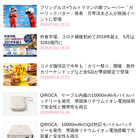
プリングルズ×ウルトラマンの新フレーバー「ガ
ーリックバター」発表 片寄涼太さんが祝福イベ
ントに登場
2026/07/01 22:12
外食市場、コロナ禍後初めて2019年超え 5月は
3282億円に
2026/07/01 16:24
コメダ珈琲店で今年も「カリー祭り」開催 新作
カリーナンドッグなど全6品が季節限定で登場
2026/06/16 15:52
QIROCA、ケーブル内蔵の10000mAhモバイルバ
ッテリーを発売 準固体リチウムイオン電池採用
で安全性と携帯性を両立
2026/06/09 01:40
QIROCA、10000mAhのQi2対応モバイルバッテ
リーを発売 準固体リチウムイオン電池搭載で大
容量と安全性を両立