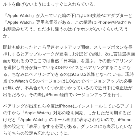
ルトを曲げないようにまっすぐに入れらている。
『Apple Watch』が入っていた箱の下にはUSB接続ACアダプターと
『Apple Watch』専用充電器がある。この構造はiPhoneやiPadでも
お馴染みだろう。ただ少し違うのはイヤホンがないくらいだろう
か。
開封も終わったところ早速セットアップ開始。スリープボタンを長
押しするとアップルマークが登場し1分ほどで起動。次に言語選択画
面が現れるのでここでは当然「日本語」を選ぶ。その後ペアリング
を選択し自分が持っているiOSデバイスとペアリングすることにな
る。ちなみにペアリングできるのはiOS 8.2以降となっている。現時
点でのWatch OSのバージョンは1.0なのでバージョンアップの必要
は無いが、不具合がいくつか見つかっているので近日中に修正版が
出るだろう。その際はiPhone経由でバージョンアップを行う。
ペアリングが出来たら今度はiPhoneにインストールしているアプリ
の中から『Apple Watch』対応の物を同期。しかしただ同期するだ
けだと『Apple Watch』のホーム画面に表示されないので、iPhone
側の設定で「表示」をする必要がある。グランスにも表示したいな
らそちらの設定も忘れないように。