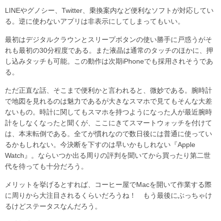
LINEやグノシー、Twitter、乗換案内など便利なソフトが対応してい
る。逆に使わないアプリは非表示にしてしまってもいい。
最初はデジタルクラウンとスリープボタンの使い勝手に戸惑うがそ
れも最初の30分程度である。また液晶は通常のタッチのほかに、押
し込みタッチも可能。この動作は次期iPhoneでも採用されそうであ
る。
ただ正直な話、そこまで便利かと言われると、微妙である。腕時計
で地図を見れるのは魅力であるが大きなスマホで見てもそんな大差
ないもの。時計に関してもスマホを持つようになった人が最近腕時
計をしなくなったと聞くが、ここにきてスマートウォッチを付けて
は、本末転倒である。全てが慣れなので数日後には普通に使ってい
るかもしれない。今決断を下すのは早いかもしれない『Apple
Watch』。ならいつか出る周りの評判を聞いてから買ったり第二世
代を待っても十分だろう。
メリットを挙げるとすれば、コーヒー屋でMacを開いて作業する際
に周りから大注目されるくらいだろうね！ もう最後にぶっちゃけ
るけどステータスなんだろう。