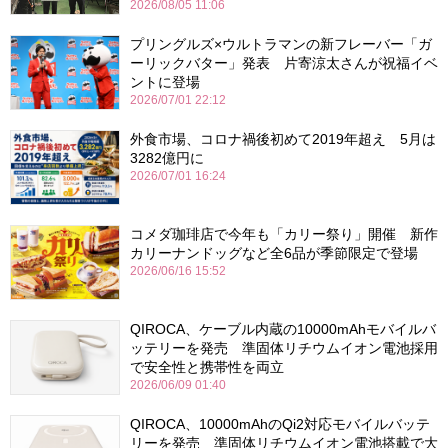
2026/08/05 11:06
プリングルズ×ウルトラマンの新フレーバー「ガ
ーリックバター」発表 片寄涼太さんが祝福イベ
ントに登場
2026/07/01 22:12
外食市場、コロナ禍後初めて2019年超え 5月は
3282億円に
2026/07/01 16:24
コメダ珈琲店で今年も「カリー祭り」開催 新作
カリーナンドッグなど全6品が季節限定で登場
2026/06/16 15:52
QIROCA、ケーブル内蔵の10000mAhモバイルバ
ッテリーを発売 準固体リチウムイオン電池採用
で安全性と携帯性を両立
2026/06/09 01:40
QIROCA、10000mAhのQi2対応モバイルバッテ
リーを発売 準固体リチウムイオン電池搭載で大