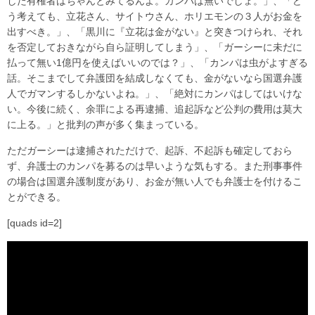
した有権者はちゃんとみてるんよ。カンパは無いでしょ。」、「ど
う考えても、立花さん、サイトウさん、ホリエモンの３人がお金を
出すべき。」、「黒川に『立花は金がない』と突きつけられ、それ
を否定しておきながら自ら証明してしまう」、「ガーシーに未だに
払って無い1億円を使えばいいのでは？」、「カンパは虫がよすぎる
話。そこまでして弁護団を結成しなくても、金がないなら国選弁護
人でガマンするしかないよね。」、「絶対にカンパはしてはいけな
い。今後に続く、余罪による再逮捕、追起訴など公判の費用は莫大
に上る。」と批判の声が多く集まっている。
ただガーシーは逮捕されただけで、起訴、不起訴も確定しておら
ず、弁護士のカンパを募るのは早いような気もする。また刑事事件
の場合は国選弁護制度があり、お金が無い人でも弁護士を付けるこ
とができる。
[quads id=2]