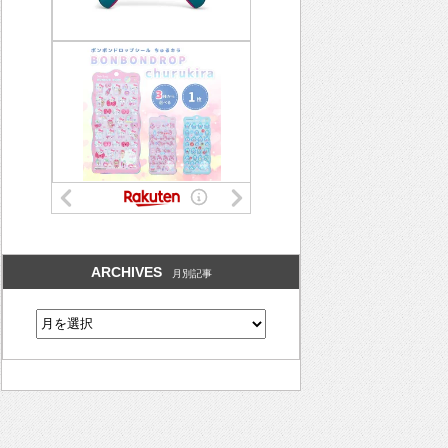
ARCHIVES
月別記事