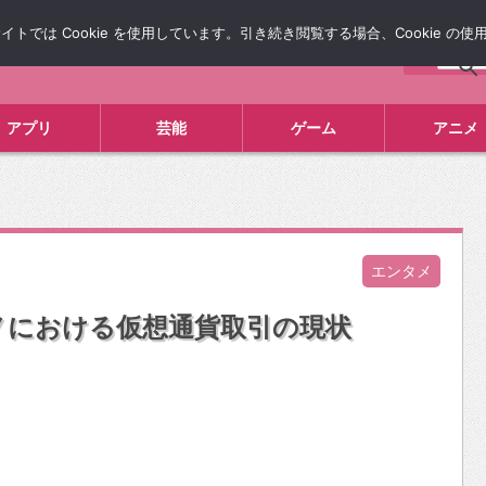
では Cookie を使用しています。引き続き閲覧する場合、Cookie の
について
広告掲載について
お問い合わせ
タレコミ
アプリ
芸能
ゲーム
アニメ
エンタメ
ノにおける仮想通貨取引の現状