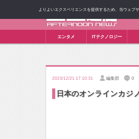
よりよいエクスペリエンスを提供するため、当ウェブサイト
ゴゴ通信
エンタメ
ITテクノロジー
2023/12/21 17:10:31
編集部
0
日本のオンラインカジ