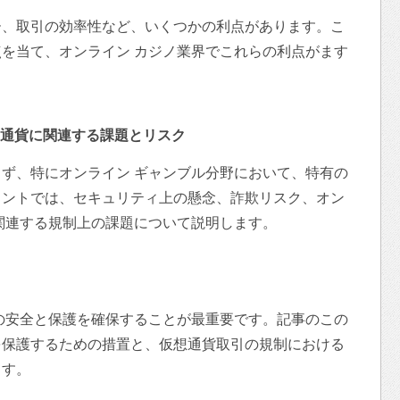
ー、取引の効率性など、いくつかの利点があります。こ
を当て、オンライン カジノ業界でこれらの利点がます
。
通貨に関連する課題とリスク
ず、特にオンライン ギャンブル分野において、特有の
メントでは、セキュリティ上の懸念、詐欺リスク、オン
関連する規制上の課題について説明します。
の安全と保護を確保することが最重要です。記事のこの
を保護するための措置と、仮想通貨取引の規制における
ます。