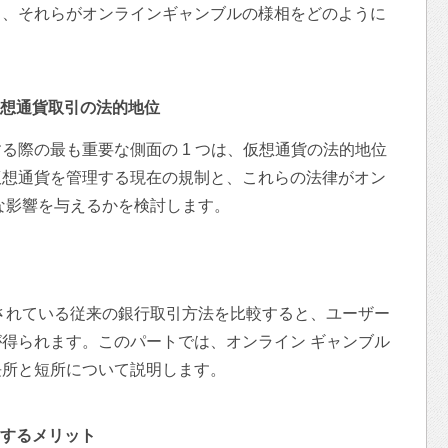
と、それらがオンラインギャンブルの様相をどのように
想通貨取引の法的地位
る際の最も重要な側面の 1 つは、仮想通貨の法的地位
仮想通貨を管理する現在の規制と、これらの法律がオン
な影響を与えるかを検討します。
されている従来の銀行取引方法を比較すると、ユーザー
得られます。このパートでは、オンライン ギャンブル
長所と短所について説明します。
するメリット