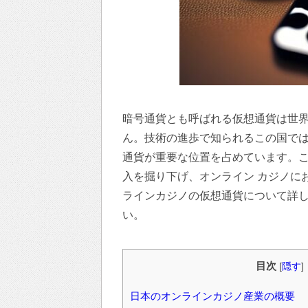
暗号通貨とも呼ばれる仮想通貨は世
ん。技術の進歩で知られるこの国で
通貨が重要な位置を占めています。
入を掘り下げ、オンライン カジノに
ラインカジノの仮想通貨について詳
い。
目次
[
隠す
]
日本のオンラインカジノ産業の概要