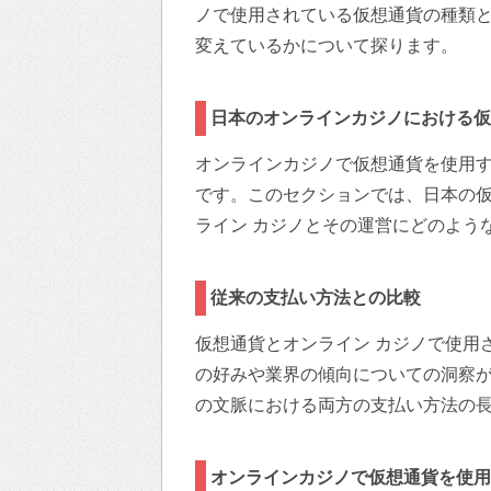
ノで使用されている仮想通貨の種類
変えているかについて探ります。
日本のオンラインカジノにおける仮
オンラインカジノで仮想通貨を使用す
です。このセクションでは、日本の
ライン カジノとその運営にどのよう
従来の支払い方法との比較
仮想通貨とオンライン カジノで使用
の好みや業界の傾向についての洞察が
の文脈における両方の支払い方法の
オンラインカジノで仮想通貨を使用