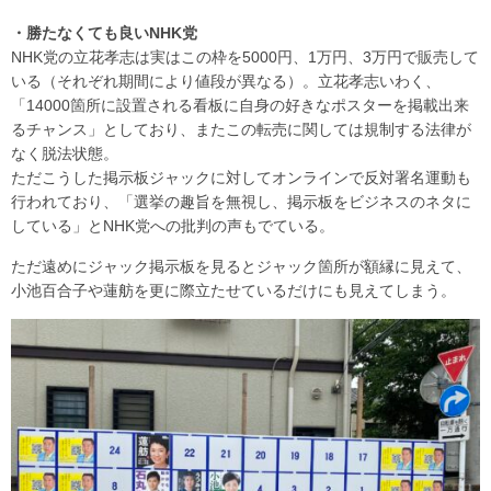
・勝たなくても良いNHK党
NHK党の立花孝志は実はこの枠を5000円、1万円、3万円で販売して
いる（それぞれ期間により値段が異なる）。立花孝志いわく、
「14000箇所に設置される看板に自身の好きなポスターを掲載出来
るチャンス」としており、またこの転売に関しては規制する法律が
なく脱法状態。
ただこうした掲示板ジャックに対してオンラインで反対署名運動も
行われており、「選挙の趣旨を無視し、掲示板をビジネスのネタに
している」とNHK党への批判の声もでている。
ただ遠めにジャック掲示板を見るとジャック箇所が額縁に見えて、
小池百合子や蓮舫を更に際立たせているだけにも見えてしまう。