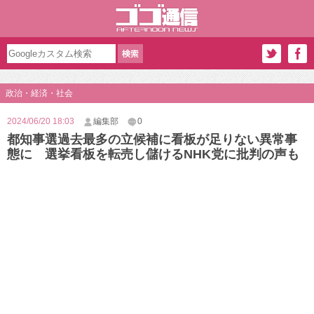
政治・経済・社会
2024/06/20 18:03
編集部
0
都知事選過去最多の立候補に看板が足りない異常事
態に 選挙看板を転売し儲けるNHK党に批判の声も