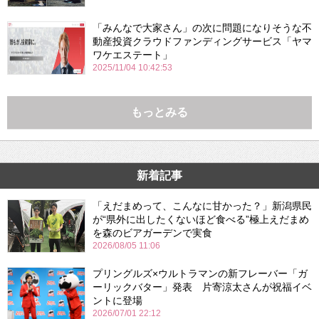
「みんなで大家さん」の次に問題になりそうな不
動産投資クラウドファンディングサービス「ヤマ
ワケエステート」
2025/11/04 10:42:53
もっとみる
新着記事
「えだまめって、こんなに甘かった？」新潟県民
が“県外に出したくないほど食べる”極上えだまめ
を森のビアガーデンで実食
2026/08/05 11:06
プリングルズ×ウルトラマンの新フレーバー「ガ
ーリックバター」発表 片寄涼太さんが祝福イベ
ントに登場
2026/07/01 22:12