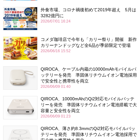
外食市場、コロナ禍後初めて2019年超え 5月は
3282億円に
2026/07/01 16:24
コメダ珈琲店で今年も「カリー祭り」開催 新作
カリーナンドッグなど全6品が季節限定で登場
2026/06/16 15:52
QIROCA、ケーブル内蔵の10000mAhモバイルバ
ッテリーを発売 準固体リチウムイオン電池採用
で安全性と携帯性を両立
2026/06/09 01:40
QIROCA、10000mAhのQi2対応モバイルバッテ
リーを発売 準固体リチウムイオン電池搭載で大
容量と安全性を両立
2026/06/09 01:23
QIROCA、薄さ約8.3mmのQi2対応モバイルバッ
テリーを発売 準固体リチウムイオン電池採用で