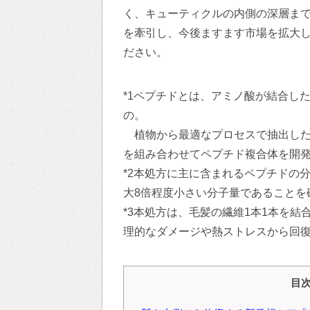
く、キューティクルの内側の深層まで
を牽引し、今後ますます市場を拡大
ださい。
*1ペプチドとは、アミノ酸が結合し
の。
植物から最適なプロセスで抽出した
を組み合わせてペプチド複合体を開
*2本処方に主に含まれるペプチドの分
大8倍程度小さい分子量であることを
*3本処方は、毛髪の繊維1本1本を
理的なダメージや熱ストレスから回
目