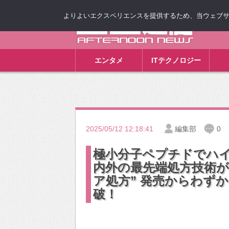
よりよいエクスペリエンスを提供するため、当ウェブサイト
ゴゴ通信
エンタメ
ITテクノロジー
2025/05/12 12:18:41
編集部
0
極小分子ペプチドでハイ
内外の最先端処方技術が
ア処方” 発売からわずか
破！