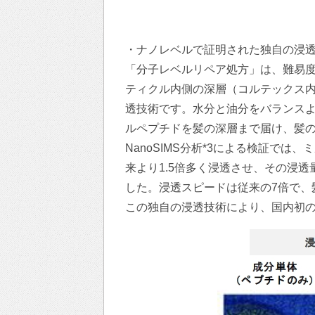
・ナノレベルで証明された独自の浸
「分子レベルリペア処方」は、難易
ティクル内側の深層（コルテックス
透技術です。水分と油分をバランス
ルペプチドを髪の深層まで届け、髪
NanoSIMS分析*3による検証で
来より1.5倍多く浸透させ、その浸
した。浸透スピードは従来の7倍で、
この独自の浸透技術により、国内初