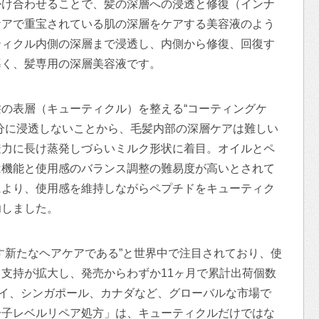
掛け合わせることで、髪の深層への浸透と修復（インナ
ケアで重宝されている肌の深層をケアする美容液のよう
ティクル内側の深層まで浸透し、内側から修復、回復す
導く、髪専用の深層美容液です。
の表層（キューティクル）を整える“コーティングケ
分に浸透しないことから、毛髪内部の深層ケアは難しい
透力に長け蒸発しづらいミルク形状に着目。オイルとペ
は機能と使用感のバランス調整の難易度が高いとされて
により、使用感を維持しながらペプチドをキューティク
功しました。
す新たなヘアケアである”と世界中で注目されており、使
支持が拡大し、発売からわずか11ヶ月で累計出荷個数
タイ、シンガポール、カナダなど、グローバルな市場で
分子レベルリペア処方」は、キューティクルだけではな