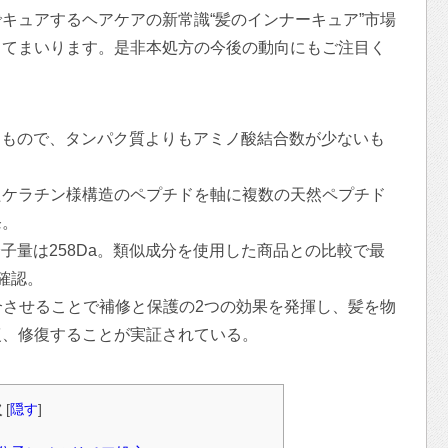
キュアするヘアケアの新常識“髪のインナーキュア”市場
してまいります。是非本処方の今後の動向にもご注目く
たもので、タンパク質よりもアミノ酸結合数が少ないも
ケラチン様構造のペプチドを軸に複数の天然ペプチド
発。
子量は258Da。類似成分を使用した商品との比較で最
確認。
結合させることで補修と保護の2つの効果を発揮し、髪を物
復、修復することが実証されている。
次
[
隠す
]