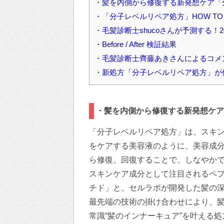
・髪を内側から修復する新発想ケア「
・「分子レベルリペア処方」HOW TO 
・毛髪診断士shucoさんが予測する！
・Before / After 検証結果
・毛髪診断士齊藤あきさんによるコメ
・新処方「分子レベルリペア処方」が
・髪を内側から修復する新発想ケア
「分子レベルリペア処方」は、スキ
をケアする美容液のように、美容成
ら修復、回復することで、しなやか
スキンケア成分として注目されるペプチ
チド」と、セルラボが開発した髪の
最先端の技術の掛け合わせにより、
常識“髪のインナーキュア”を叶える