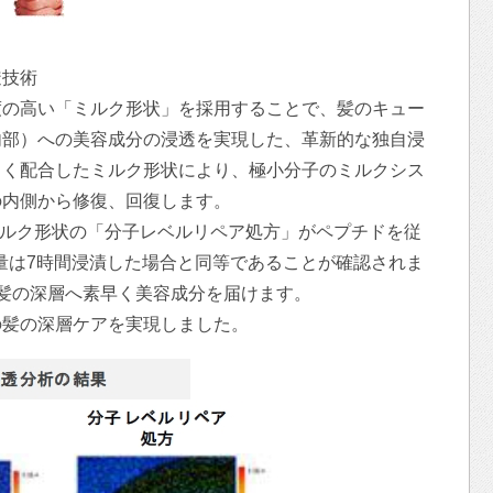
透技術
度の高い「ミルク形状」を採用することで、髪のキュー
内部）への美容成分の浸透を実現した、革新的な独自浸
よく配合したミルク形状により、極小分子のミルクシス
の内側から修復、回復します。
は、ミルク形状の「分子レベルリペア処方」がペプチドを従
透量は7時間浸漬した場合と同等であることが確認されま
髪の深層へ素早く美容成分を届けます。
の髪の深層ケアを実現しました。