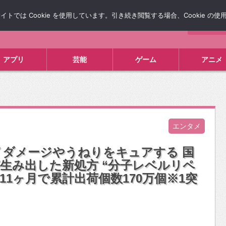
では Cookie を使用しています。引き続き閲覧する場合、Cookie の
について
広告掲載について
お問い合わせ
タレコミ
アプリ
芸能
ゲーム
アニメ
エンタメ
ダメージやうねりをキュアする 国
生み出した新処方 “分子レベルリペ
11ヶ月で累計出荷個数170万個※1突