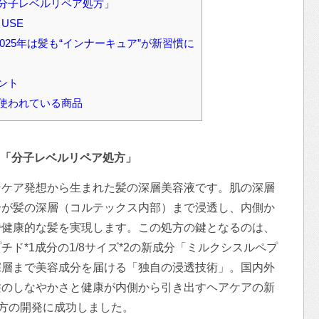
分子レベルリペア処方」
USE
2025年は髪も“インナーキュア”が新習慣に
ント
使われている商品
「分子レベルリペア処方」
ンケア発想から生まれた髪の深層美容液です。肌の深層
分が髪の深層（コルテックス内部）まで浸透し、内側か
で健康的な髪を実現します。この処方の鍵となるのは、
ド*1成分の1/8サイズ*2の新成分「ミルクシスルペプ
深層まで美容成分を届ける「独自の浸透技術」。国内外
髪のしなやかさと健康が内側から引き出すヘアケアの新
処方の開発に成功しました。