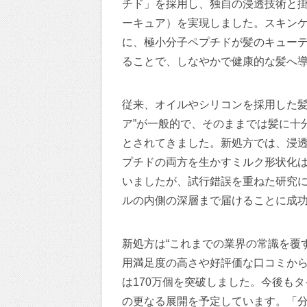
チド」を採用し、独自の浸透技術と
ーキュア）を実現しました。スキン
に、極小分子ペプチドが髪のキュー
ることで、しなやかで健康的な髪へ
従来、オイルやシリコンを採用した髪
ア”が一般的で、そのままでは髪に十
とされてきました。新処方では、浸
プチドの両方を生かすミルク形状化
いましたが、試行錯誤を重ねた研究
ルの内側の深層まで届けることに成
新処方は“これまでの業界の常識を覆
用満足度の高さや好評価な口コミから
は170万個を突破しました。今後も
の更なる展開を予定しています。「