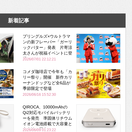
新着記事
プリングルズ×ウルトラマ
ンの新フレーバー「ガーリ
ックバター」発表 片寄涼
太さんが祝福イベントに登
場
2026/07/01 22:12:21
コメダ珈琲店で今年も「カ
リー祭り」開催 新作カリ
ーナンドッグなど全6品が
季節限定で登場
2026/06/16 15:52:30
QIROCA、10000mAhの
Qi2対応モバイルバッテリ
ーを発売 準固体リチウム
イオン電池搭載で大容量と
安全性を両立
2026/06/09 01:23:22