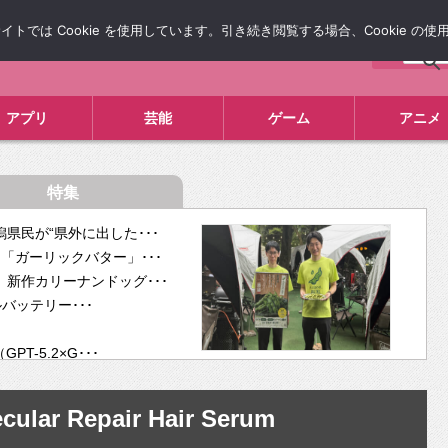
では Cookie を使用しています。引き続き閲覧する場合、Cookie の
について
広告掲載について
お問い合わせ
タレコミ
アプリ
芸能
ゲーム
アニメ
特集
県民が“県外に出した･･･
「ガーリックバター」･･･
新作カリーナンドッグ･･･
ルバッテリー･･･
-5.2×G･･･
tra･･･
供開･･･
ular Repair Hair Serum
ム、”自分が今話し･･･