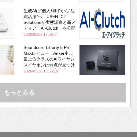
生成AIは“個人利用”から“組
織活用”へ USEN ICT
Solutionsが実態調査と新メ
ディア「AI-Clutch」を公開
2026/06/08 17:08:47
Soundcore Liberty 5 Pro
Maxレビュー Anker史上
最上位クラスのAIワイヤレ
スイヤホンは弱点が見つけ
づらいくらいの完成度にび
2026/05/30 16:56:19
びった ノイキャン性能は
Bose並み
もっとみる