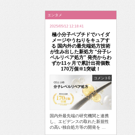
2026年のバレンタインは「自分で作って、想
エンタメ
2025/05/12 12:18:41
極小分子ペプチドでハイダ
メージやうねりをキュアす
る 国内外の最先端処方技術
が生み出した新処方 “分子レ
ベルリペア処方” 発売からわ
ずか11ヶ月で累計出荷個数
170万個※1突破！
コメント0
国内外最先端の研究機関と連携
し、エビデンスの取れた新規性
の高い独自処方等の開発を …