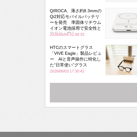
QIROCA、薄さ約8.3mmの
Qi2対応モバイルバッテリ
ーを発売 準固体リチウム
イオン電池採用で安全性と
携帯性を両立
2026/06/09 01:08:35
HTCのスマートグラス
「VIVE Eagle」製品レビュ
ー AIと音声操作に特化し
た“日常使い”グラス
2026/06/03 17:30:42