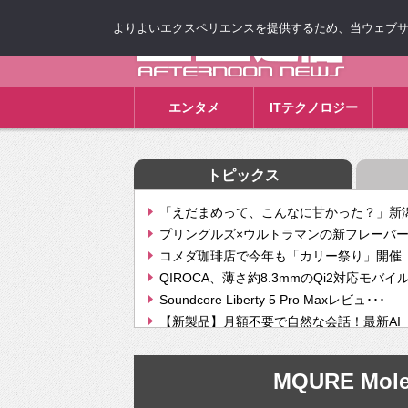
よりよいエクスペリエンスを提供するため、当ウェブサイト
ゴゴ通信
エンタメ
ITテクノロジー
トピックス
「えだまめって、こんなに甘かった？」新潟
プリングルズ×ウルトラマンの新フレーバー
コメダ珈琲店で今年も「カリー祭り」開催 
QIROCA、薄さ約8.3mmのQi2対応モバイ
Soundcore Liberty 5 Pro Maxレビュ･･･
【新製品】月額不要で自然な会話！最新AI（GPT
【次世代の没入感と生産性】VITURE Luma Ul
Geminiが音楽生成「Create music」機能提
MQURE Molec
挫折率8割の壁をAIで突破。ジャストシステ