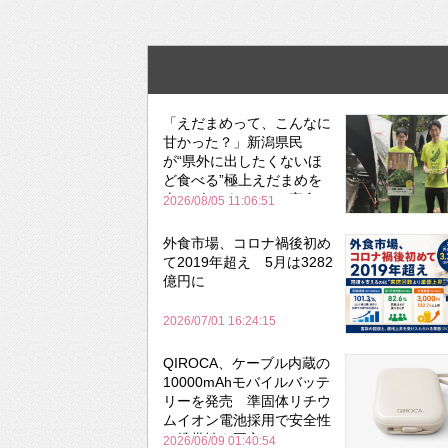
「えだまめって、こんなに
甘かった？」新潟県民
が“県外に出したくないほ
ど食べる”極上えだまめを
森のビアガーデンで実食
2026/08/05 11:06:51
外食市場、コロナ禍後初め
て2019年超え 5月は3282
億円に
2026/07/01 16:24:15
QIROCA、ケーブル内蔵の
10000mAhモバイルバッテ
リーを発売 準固体リチウ
ムイオン電池採用で安全性
と携帯性を両立
2026/06/09 01:40:54