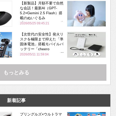
Bose並み
【新製品】月額不要で自然
な会話！最新AI（GPT-
5.2×Gemini 2.5 Flash）搭
載のぬいぐるみ
「KOTTI」、Makuakeで先
2026/05/25 09:45:21
行販売開始
【次世代の安全性】発火リ
スクを極限まで抑えた「準
固体電池」搭載モバイルバ
ッテリー「cheero
PitaPower 5000mAh」が登
2026/05/11 11:59:04
場！
もっとみる
新着記事
プリングルズ×ウルトラマ