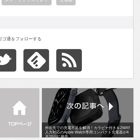
ゴゴ通をフォローする
外出先での充電不足を解消！カラビナ付き＆2WAY
入力対応のApple Watch専用コンパクト充電器が4
月20日に発売