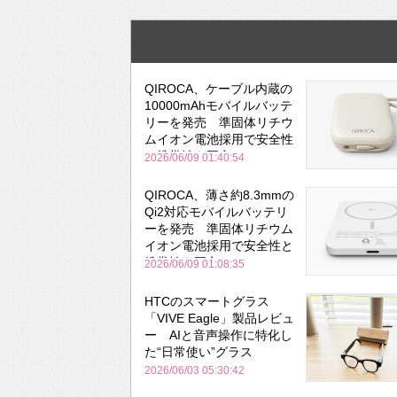
QIROCA、ケーブル内蔵の
10000mAhモバイルバッテ
リーを発売 準固体リチウ
ムイオン電池採用で安全性
と携帯性を両立
2026/06/09 01:40:54
QIROCA、薄さ約8.3mmの
Qi2対応モバイルバッテリ
ーを発売 準固体リチウム
イオン電池採用で安全性と
携帯性を両立
2026/06/09 01:08:35
HTCのスマートグラス
「VIVE Eagle」製品レビュ
ー AIと音声操作に特化し
た“日常使い”グラス
2026/06/03 05:30:42