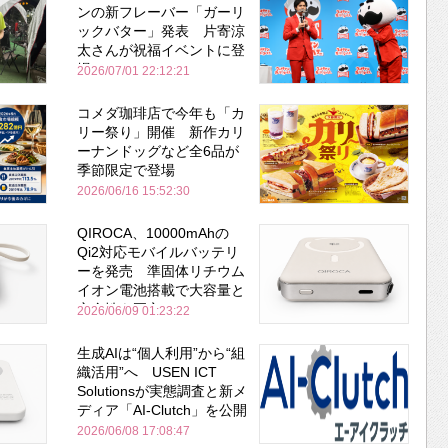
ンの新フレーバー「ガーリ
ックバター」発表 片寄涼
太さんが祝福イベントに登
場
2026/07/01 22:12:21
コメダ珈琲店で今年も「カ
リー祭り」開催 新作カリ
ーナンドッグなど全6品が
季節限定で登場
2026/06/16 15:52:30
QIROCA、10000mAhの
Qi2対応モバイルバッテリ
ーを発売 準固体リチウム
イオン電池搭載で大容量と
安全性を両立
2026/06/09 01:23:22
生成AIは“個人利用”から“組
織活用”へ USEN ICT
Solutionsが実態調査と新メ
ディア「AI-Clutch」を公開
2026/06/08 17:08:47