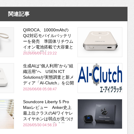
関連記事
QIROCA、10000mAhの
Qi2対応モバイルバッテリ
ーを発売 準固体リチウム
イオン電池搭載で大容量と
安全性を両立
2026/06/09 01:23:22
生成AIは“個人利用”から“組
織活用”へ USEN ICT
Solutionsが実態調査と新メ
ディア「AI-Clutch」を公開
2026/06/08 05:08:47
Soundcore Liberty 5 Pro
Maxレビュー Anker史上
最上位クラスのAIワイヤレ
スイヤホンは弱点が見つけ
づらいくらいの完成度にび
2026/05/30 04:56:19
びった ノイキャン性能は