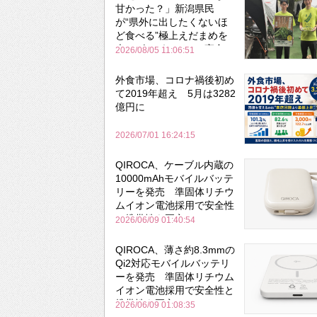
甘かった？」新潟県民
が“県外に出したくないほ
ど食べる”極上えだまめを
森のビアガーデンで実食
2026/08/05 11:06:51
外食市場、コロナ禍後初め
て2019年超え 5月は3282
億円に
2026/07/01 16:24:15
QIROCA、ケーブル内蔵の
10000mAhモバイルバッテ
リーを発売 準固体リチウ
ムイオン電池採用で安全性
と携帯性を両立
2026/06/09 01:40:54
QIROCA、薄さ約8.3mmの
Qi2対応モバイルバッテリ
ーを発売 準固体リチウム
イオン電池採用で安全性と
携帯性を両立
2026/06/09 01:08:35