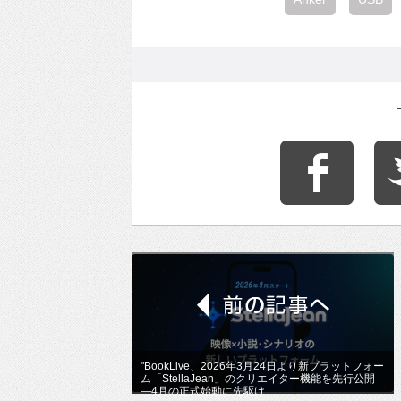
"BookLive、2026年3月24日より新プラットフォー
ム「StellaJean」のクリエイター機能を先行公開
―4月の正式始動に先駆け