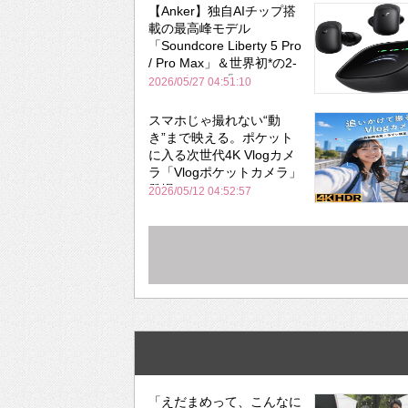
【Anker】独自AIチップ搭
載の最高峰モデル
「Soundcore Liberty 5 Pro
/ Pro Max」＆世界初*の2-
in-1イヤホン「AeroFit 2
2026/05/27 04:51:10
Pro」が同時一挙登場！
スマホじゃ撮れない“動
き”まで映える。ポケット
に入る次世代4K Vlogカメ
ラ「Vlogポケットカメラ」
登場
2026/05/12 04:52:57
「えだまめって、こんなに