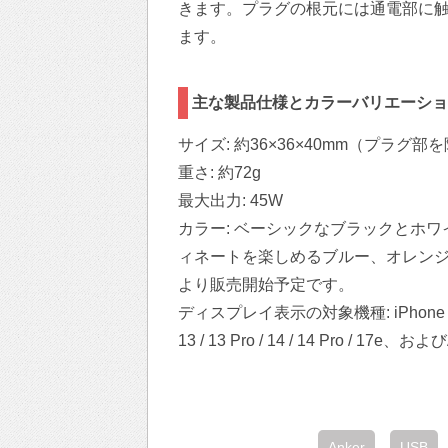
きます。プラグの根元には通電部に
ます。
主な製品仕様とカラーバリエーショ
サイズ: 約36×36×40mm（プラグ部
重さ: 約72g
最大出力: 45W
カラー: ベーシックなブラックとホワイ
ィネートを楽しめるブルー、オレンジの
より販売開始予定です。
ディスプレイ表示の対象機種: iPhone
13 / 13 Pro / 14 / 14 Pro 
Anker
USB