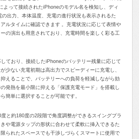
プによって接続されたiPhoneのモデル名を検知し、ディ
電の出力、本体温度、充電の進行状況も表示されるた
アルタイムに確認できます 。充電状況に応じて表情や
ターの演出も用意されており、充電時間を楽しく彩る工
しており、接続したiPhoneのバッテリー残量に応じて
量が少ない充電初期は高出力でスピーディーに充電し、
に抑えることで、バッテリーへの負荷を軽減しながら効
時の発熱を最小限に抑える「保護充電モード」を搭載し
から簡単に選択することが可能です。
0度と約180度の2段階で角度調整ができるスイングプラ
向きや電源タップの形状に合わせて柔軟に挿入できるた
、限られたスペースでも干渉しづらくスマートに使用で