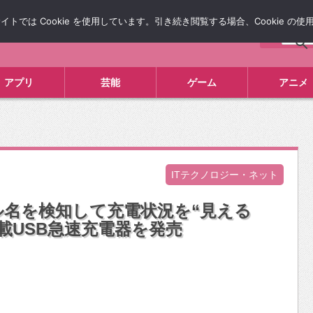
では Cookie を使用しています。引き続き閲覧する場合、Cookie の
について
広告掲載について
お問い合わせ
タレコミ
アプリ
芸能
ゲーム
アニメ
ITテクノロジー・ネット
モデル名を検知して充電状況を“見える
載USB急速充電器を発売