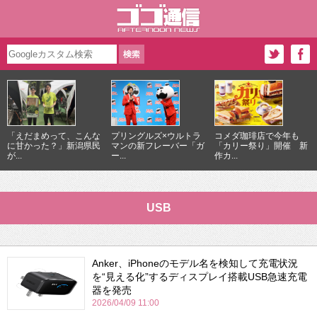
「えだまめって、こんな
プリングルズ×ウルトラ
コメダ珈琲店で今年も
に甘かった？」新潟県民
マンの新フレーバー「ガ
「カリー祭り」開催 新
が...
ー...
作カ...
USB
Anker、iPhoneのモデル名を検知して充電状況
を“見える化”するディスプレイ搭載USB急速充電
器を発売
2026/04/09 11:00