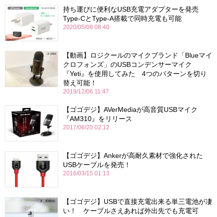
持ち運びに便利なUSB充電アダプターを発売
Type-CとType-A搭載で同時充電も可能
2020/05/08 08:40
【動画】ロジクールのマイクブランド「Blueマイ
クロフォンズ」のUSBコンデンサーマイク
『Yeti』を使用してみた 4つのパターンを切り
替え可能！
2019/12/06 11:47
【ゴゴデジ】AVerMediaが高音質USBマイク
『AM310』をリリース
2017/06/20 02:12
【ゴゴデジ】Ankerが高耐久素材で強化された
USBケーブルを発売！
2016/03/15 01:13
【ゴゴデジ】USBで直接充電出来る単三電池が凄
い！ ケーブルさえあれば外出先でも充電可