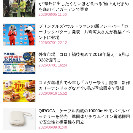
が“県外に出したくないほど食べる”極上えだまめ
を森のビアガーデンで実食
2026/08/05 11:06
プリングルズ×ウルトラマンの新フレーバー「ガ
ーリックバター」発表 片寄涼太さんが祝福イベ
ントに登場
2026/07/01 22:12
外食市場、コロナ禍後初めて2019年超え 5月は
3282億円に
2026/07/01 16:24
コメダ珈琲店で今年も「カリー祭り」開催 新作
カリーナンドッグなど全6品が季節限定で登場
2026/06/16 15:52
QIROCA、ケーブル内蔵の10000mAhモバイルバ
ッテリーを発売 準固体リチウムイオン電池採用
で安全性と携帯性を両立
2026/06/09 01:40