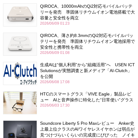
QIROCA、10000mAhのQi2対応モバイルバッテ
リーを発売 準固体リチウムイオン電池搭載で大
容量と安全性を両立
2026/06/09 01:23
QIROCA、薄さ約8.3mmのQi2対応モバイルバッ
テリーを発売 準固体リチウムイオン電池採用で
安全性と携帯性を両立
2026/06/09 01:08
生成AIは“個人利用”から“組織活用”へ USEN ICT
Solutionsが実態調査と新メディア「AI-Clutch」
を公開
2026/06/08 17:08
HTCのスマートグラス「VIVE Eagle」製品レビ
ュー AIと音声操作に特化した“日常使い”グラス
2026/06/03 17:30
Soundcore Liberty 5 Pro Maxレビュー Anker史
上最上位クラスのAIワイヤレスイヤホンは弱点が
見つけづらいくらいの完成度にびびった ノイキ