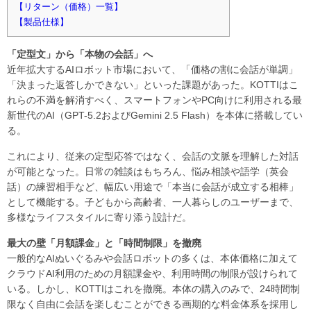
【リターン（価格）一覧】
【製品仕様】
「定型文」から「本物の会話」へ
近年拡大するAIロボット市場において、「価格の割に会話が単調」
「決まった返答しかできない」といった課題があった。KOTTIはこ
れらの不満を解消すべく、スマートフォンやPC向けに利用される最
新世代のAI（GPT-5.2およびGemini 2.5 Flash）を本体に搭載してい
る。
これにより、従来の定型応答ではなく、会話の文脈を理解した対話
が可能となった。日常の雑談はもちろん、悩み相談や語学（英会
話）の練習相手など、幅広い用途で「本当に会話が成立する相棒」
として機能する。子どもから高齢者、一人暮らしのユーザーまで、
多様なライフスタイルに寄り添う設計だ。
最大の壁「月額課金」と「時間制限」を撤廃
一般的なAIぬいぐるみや会話ロボットの多くは、本体価格に加えて
クラウドAI利用のための月額課金や、利用時間の制限が設けられて
いる。しかし、KOTTIはこれを撤廃。本体の購入のみで、24時間制
限なく自由に会話を楽しむことができる画期的な料金体系を採用し