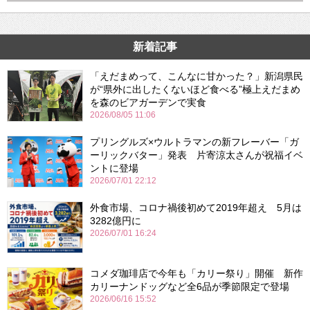
新着記事
「えだまめって、こんなに甘かった？」新潟県民
が“県外に出したくないほど食べる”極上えだまめ
を森のビアガーデンで実食
2026/08/05 11:06
プリングルズ×ウルトラマンの新フレーバー「ガ
ーリックバター」発表 片寄涼太さんが祝福イベ
ントに登場
2026/07/01 22:12
外食市場、コロナ禍後初めて2019年超え 5月は
3282億円に
2026/07/01 16:24
コメダ珈琲店で今年も「カリー祭り」開催 新作
カリーナンドッグなど全6品が季節限定で登場
2026/06/16 15:52