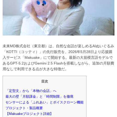
未来MD株式会社（東京都）は、自然な会話が楽しめるAIぬいぐるみ
「KOTTI（コッティ）」の先行販売を、2026年5月28日より応援購
入サービス「Makuake」にて開始する。最新の大規模言語モデルで
あるGPT-5.2およびGemini 2.5 Flashを搭載しながら、追加の月額費
用なしで利用できる点が大きな特徴だ。
目次
「定型文」から「本物の会話」へ
最大の壁「月額課金」と「時間制限」を撤廃
センサーによる「ふれあい」とボイスクローン機能
プロジェクト・製品概要
【Makuakeプロジェクト詳細】