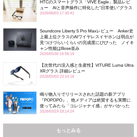
HTCのスマートグラス「VIVE Eagle」製品レビ
ュー AIと音声操作に特化した“日常使い”グラス
2026/06/03 17:30:42
Soundcore Liberty 5 Pro Maxレビュー Anker史
上最上位クラスのAIワイヤレスイヤホンは弱点が
見つけづらいくらいの完成度にびびった ノイキ
ャン性能はBose並み
2026/05/30 16:56:19
【次世代の没入感と生産性】VITURE Luma Ultra
XRグラス 詳細レビュー
2026/05/03 23:14:16
鳴り物入りでリリースされた話題の新アプリ
『POPOPO』、他メディアは絶賛するも実際に
使ってみたら「コレジャナイ感」がヤバかった
2026/03/19 18:14:24
もっとみる