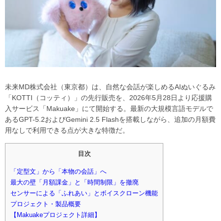
未来MD株式会社（東京都）は、自然な会話が楽しめるAIぬいぐるみ
「KOTTI（コッティ）」の先行販売を、2026年5月28日より応援購
入サービス「Makuake」にて開始する。最新の大規模言語モデルで
あるGPT-5.2およびGemini 2.5 Flashを搭載しながら、追加の月額費
用なしで利用できる点が大きな特徴だ。
目次
「定型文」から「本物の会話」へ
最大の壁「月額課金」と「時間制限」を撤廃
センサーによる「ふれあい」とボイスクローン機能
プロジェクト・製品概要
【Makuakeプロジェクト詳細】