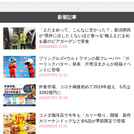
新着記事
「えだまめって、こんなに甘かった？」新潟県民
が“県外に出したくないほど食べる”極上えだまめ
を森のビアガーデンで実食
2026/08/05 11:06
プリングルズ×ウルトラマンの新フレーバー「ガ
ーリックバター」発表 片寄涼太さんが祝福イベ
ントに登場
2026/07/01 22:12
外食市場、コロナ禍後初めて2019年超え 5月は
3282億円に
2026/07/01 16:24
コメダ珈琲店で今年も「カリー祭り」開催 新作
カリーナンドッグなど全6品が季節限定で登場
2026/06/16 15:52