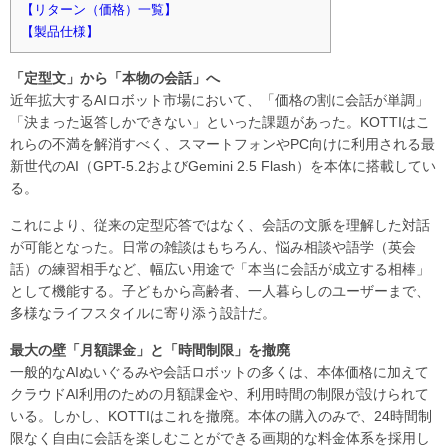
【リターン（価格）一覧】
【製品仕様】
「定型文」から「本物の会話」へ
近年拡大するAIロボット市場において、「価格の割に会話が単調」
「決まった返答しかできない」といった課題があった。KOTTIはこ
れらの不満を解消すべく、スマートフォンやPC向けに利用される最
新世代のAI（GPT-5.2およびGemini 2.5 Flash）を本体に搭載してい
る。
これにより、従来の定型応答ではなく、会話の文脈を理解した対話
が可能となった。日常の雑談はもちろん、悩み相談や語学（英会
話）の練習相手など、幅広い用途で「本当に会話が成立する相棒」
として機能する。子どもから高齢者、一人暮らしのユーザーまで、
多様なライフスタイルに寄り添う設計だ。
最大の壁「月額課金」と「時間制限」を撤廃
一般的なAIぬいぐるみや会話ロボットの多くは、本体価格に加えて
クラウドAI利用のための月額課金や、利用時間の制限が設けられて
いる。しかし、KOTTIはこれを撤廃。本体の購入のみで、24時間制
限なく自由に会話を楽しむことができる画期的な料金体系を採用し