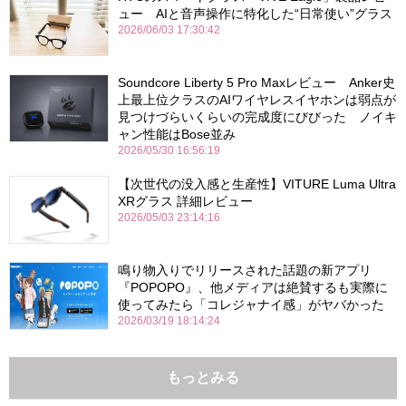
ュー AIと音声操作に特化した“日常使い”グラス
2026/06/03 17:30:42
Soundcore Liberty 5 Pro Maxレビュー Anker史
上最上位クラスのAIワイヤレスイヤホンは弱点が
見つけづらいくらいの完成度にびびった ノイキ
ャン性能はBose並み
2026/05/30 16:56:19
【次世代の没入感と生産性】VITURE Luma Ultra
XRグラス 詳細レビュー
2026/05/03 23:14:16
鳴り物入りでリリースされた話題の新アプリ
『POPOPO』、他メディアは絶賛するも実際に
使ってみたら「コレジャナイ感」がヤバかった
2026/03/19 18:14:24
もっとみる