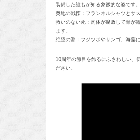
装備した誰もが知る象徴的な姿です
奥地の戦慄：フランネルシャツとサ
救いのない死：肉体が腐敗して骨が
ます。
絶望の淵：フジツボやサンゴ、海藻
10周年の節目を飾るにふさわしい、
ださい。