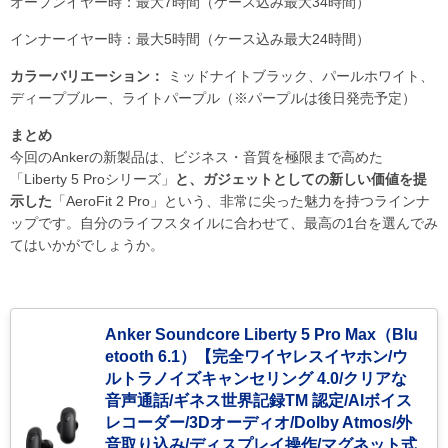
オープンイヤー時：最大7時間（ケース込み最大34時間）
インナーイヤー時：最大5時間（ケース込み最大24時間）
カラーバリエーション：
ミッドナイトブラック、パールホワイト、
ディープブルー、ライトパープル（※パープルは後日発売予定）
まとめ
今回のAnkerの新製品は、ビジネス・音質を極限まで高めた
「Liberty 5 Proシリーズ」
と、ガジェットとしての新しい価値を提
示した
「AeroFit 2 Pro」という、非常に尖った魅力を持つラインナ
ップです。自分のライフスタイルに合わせて、最高の1台を選んでみ
てはいかがでしょうか。
Anker Soundcore Liberty 5 Pro Max（Blu
etooth 6.1）【完全ワイヤレスイヤホン/ウ
ルトラノイズキャンセリング 4.0/クリアな
音声通話/ギネス世界記録TM 認定/AIボイス
レコーダー/3Dオーディオ/Dolby Atmos/外
音取り込み/ディスプレイ操作/マグネット式