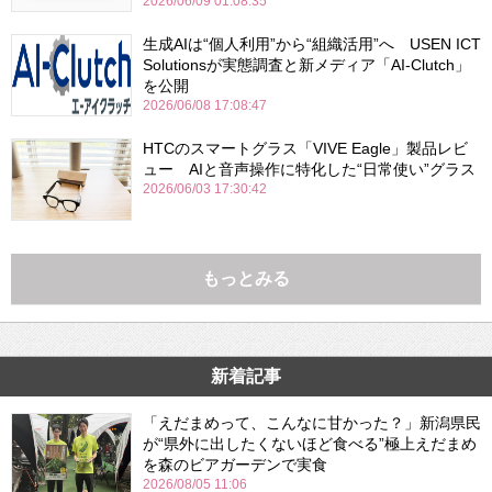
2026/06/09 01:08:35
生成AIは“個人利用”から“組織活用”へ USEN ICT
Solutionsが実態調査と新メディア「AI-Clutch」
を公開
2026/06/08 17:08:47
HTCのスマートグラス「VIVE Eagle」製品レビ
ュー AIと音声操作に特化した“日常使い”グラス
2026/06/03 17:30:42
もっとみる
新着記事
「えだまめって、こんなに甘かった？」新潟県民
が“県外に出したくないほど食べる”極上えだまめ
を森のビアガーデンで実食
2026/08/05 11:06