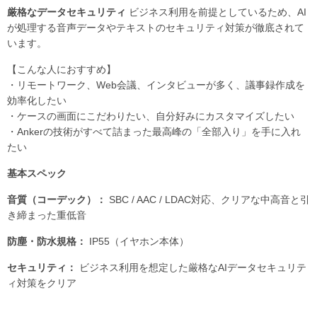
厳格なデータセキュリティ
ビジネス利用を前提としているため、AI
が処理する音声データやテキストのセキュリティ対策が徹底されて
います。
【こんな人におすすめ】
・リモートワーク、Web会議、インタビューが多く、議事録作成を
効率化したい
・ケースの画面にこだわりたい、自分好みにカスタマイズしたい
・Ankerの技術がすべて詰まった最高峰の「全部入り」を手に入れ
たい
基本スペック
音質（コーデック）：
SBC / AAC / LDAC対応、クリアな中高音と引
き締まった重低音
防塵・防水規格：
IP55（イヤホン本体）
セキュリティ：
ビジネス利用を想定した厳格なAIデータセキュリテ
ィ対策をクリア