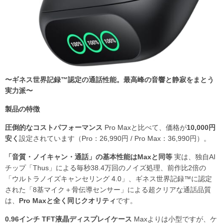
〜ギネス世界記録™認定の通話性能。最高峰の音響と静寂をまとう
実力派〜
製品の特徴
圧倒的なコストパフォーマンス
Pro Maxと比べて、価格が
10,000円
安く
設定されています（Pro：26,990円 / Pro Max：36,990円）。
「音質・ノイキャン・通話」の基本性能はMaxと同等
実は、独自AI
チップ「Thus」による毎秒38.4万回のノイズ処理、前作比2倍の
「ウルトラノイズキャンセリング 4.0」、ギネス世界記録™に認定
された「8基マイク＋骨伝導センサー」による超クリアな通話品質
は、
Pro Maxと全く同じクオリティ
です。
0.96インチ TFT液晶ディスプレイケース
Maxよりは小型ですが、ケ