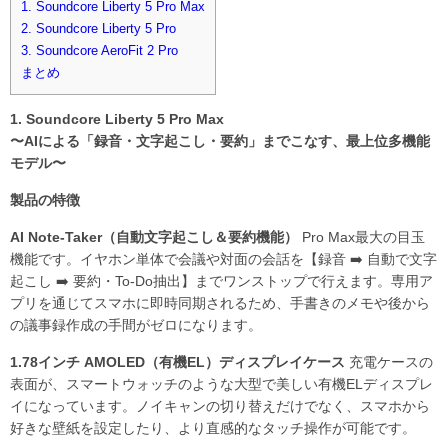
1. Soundcore Liberty 5 Pro Max
2. Soundcore Liberty 5 Pro
3. Soundcore AeroFit 2 Pro
まとめ
1. Soundcore Liberty 5 Pro Max
〜AIによる「録音・文字起こし・要約」までこなす、最上位多機能
モデル〜
製品の特徴
AI Note-Taker（自動文字起こし＆要約機能）
Pro Max最大の目玉
機能です。イヤホン単体で会議や対面の会話を【録音 ➡️ 自動で文字
起こし ➡️ 要約・To-Do抽出】までワンストップで行えます。専用ア
プリを通じてスマホに即時同期されるため、手書きのメモや後から
の議事録作成の手間がゼロになります。
1.78インチ AMOLED（有機EL）ディスプレイケース
充電ケースの
表面が、スマートウォッチのような大型で美しい有機ELディスプレ
イになっています。ノイキャンの切り替えだけでなく、スマホから
好きな壁紙を設定したり、より直感的なタッチ操作が可能です。