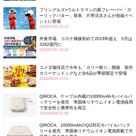
プリングルズ×ウルトラマンの新フレーバー「ガ
ーリックバター」発表 片寄涼太さんが祝福イベ
ントに登場
2026/07/01 22:12
外食市場、コロナ禍後初めて2019年超え 5月は
3282億円に
2026/07/01 16:24
コメダ珈琲店で今年も「カリー祭り」開催 新作
カリーナンドッグなど全6品が季節限定で登場
2026/06/16 15:52
QIROCA、ケーブル内蔵の10000mAhモバイルバ
ッテリーを発売 準固体リチウムイオン電池採用
で安全性と携帯性を両立
2026/06/09 01:40
QIROCA、10000mAhのQi2対応モバイルバッテ
リーを発売 準固体リチウムイオン電池搭載で大