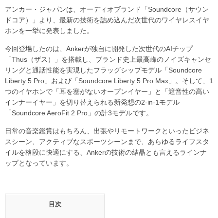
アンカー・ジャパンは、オーディオブランド「Soundcore（サウン
ドコア）」より、最新の技術を詰め込んだ次世代のワイヤレスイヤ
ホンを一挙に発表しました。
今回登場したのは、Ankerが独自に開発した次世代のAIチップ
「Thus（ザス）」を搭載し、ブランド史上最高峰のノイズキャンセ
リングと通話性能を実現したフラッグシップモデル「Soundcore
Liberty 5 Pro」および「Soundcore Liberty 5 Pro Max」。そして、1
つのイヤホンで「耳を塞がないオープンイヤー」と「遮音性の高い
インナーイヤー」を切り替えられる新発想の2-in-1モデル
「Soundcore AeroFit 2 Pro」の計3モデルです。
日常の音楽鑑賞はもちろん、出張やリモートワークといったビジネ
スシーン、アクティブなスポーツシーンまで、あらゆるライフスタ
イルを格段に快適にする、Ankerの技術の結晶とも言えるラインナ
ップとなっています。
目次