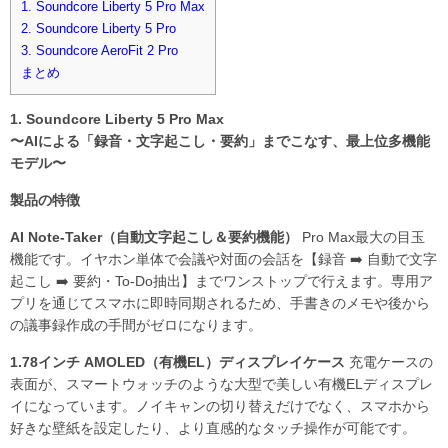
1. Soundcore Liberty 5 Pro Max
2. Soundcore Liberty 5 Pro
3. Soundcore AeroFit 2 Pro
まとめ
1. Soundcore Liberty 5 Pro Max
〜AIによる「録音・文字起こし・要約」までこなす、最上位多機能
モデル〜
製品の特徴
AI Note-Taker（自動文字起こし＆要約機能）
Pro Max最大の目玉
機能です。イヤホン単体で会議や対面の会話を【録音 ➡️ 自動で文字
起こし ➡️ 要約・To-Do抽出】までワンストップで行えます。専用ア
プリを通じてスマホに即時同期されるため、手書きのメモや後から
の議事録作成の手間がゼロになります。
1.78インチ AMOLED（有機EL）ディスプレイケース
充電ケースの
表面が、スマートウォッチのような大型で美しい有機ELディスプレ
イになっています。ノイキャンの切り替えだけでなく、スマホから
好きな壁紙を設定したり、より直感的なタッチ操作が可能です。