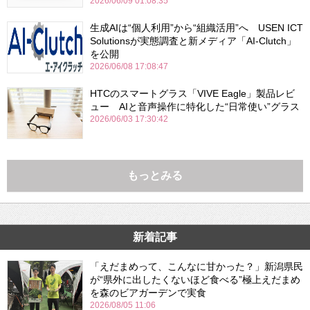
2026/06/09 01:08:35
生成AIは“個人利用”から“組織活用”へ USEN ICT
Solutionsが実態調査と新メディア「AI-Clutch」
を公開
2026/06/08 17:08:47
HTCのスマートグラス「VIVE Eagle」製品レビ
ュー AIと音声操作に特化した“日常使い”グラス
2026/06/03 17:30:42
もっとみる
新着記事
「えだまめって、こんなに甘かった？」新潟県民
が“県外に出したくないほど食べる”極上えだまめ
を森のビアガーデンで実食
2026/08/05 11:06