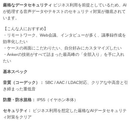
厳格なデータセキュリティ
ビジネス利用を前提としているため、AI
が処理する音声データやテキストのセキュリティ対策が徹底されて
います。
【こんな人におすすめ】
・リモートワーク、Web会議、インタビューが多く、議事録作成を
効率化したい
・ケースの画面にこだわりたい、自分好みにカスタマイズしたい
・Ankerの技術がすべて詰まった最高峰の「全部入り」を手に入れ
たい
基本スペック
音質（コーデック）：
SBC / AAC / LDAC対応、クリアな中高音と引
き締まった重低音
防塵・防水規格：
IP55（イヤホン本体）
セキュリティ：
ビジネス利用を想定した厳格なAIデータセキュリテ
ィ対策をクリア