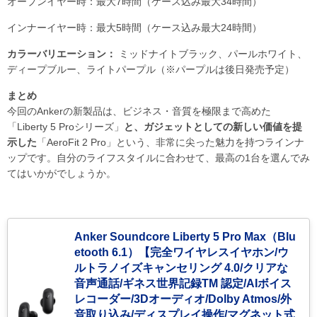
オープンイヤー時：最大7時間（ケース込み最大34時間）
インナーイヤー時：最大5時間（ケース込み最大24時間）
カラーバリエーション：
ミッドナイトブラック、パールホワイト、
ディープブルー、ライトパープル（※パープルは後日発売予定）
まとめ
今回のAnkerの新製品は、ビジネス・音質を極限まで高めた
「Liberty 5 Proシリーズ」
と、ガジェットとしての新しい価値を提
示した
「AeroFit 2 Pro」という、非常に尖った魅力を持つラインナ
ップです。自分のライフスタイルに合わせて、最高の1台を選んでみ
てはいかがでしょうか。
Anker Soundcore Liberty 5 Pro Max（Blu
etooth 6.1）【完全ワイヤレスイヤホン/ウ
ルトラノイズキャンセリング 4.0/クリアな
音声通話/ギネス世界記録TM 認定/AIボイス
レコーダー/3Dオーディオ/Dolby Atmos/外
音取り込み/ディスプレイ操作/マグネット式