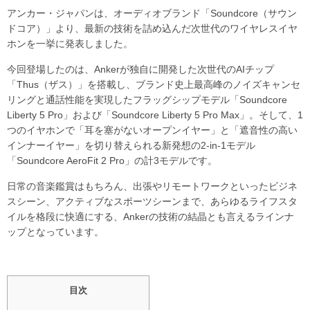
アンカー・ジャパンは、オーディオブランド「Soundcore（サウン
ドコア）」より、最新の技術を詰め込んだ次世代のワイヤレスイヤ
ホンを一挙に発表しました。
今回登場したのは、Ankerが独自に開発した次世代のAIチップ
「Thus（ザス）」を搭載し、ブランド史上最高峰のノイズキャンセ
リングと通話性能を実現したフラッグシップモデル「Soundcore
Liberty 5 Pro」および「Soundcore Liberty 5 Pro Max」。そして、1
つのイヤホンで「耳を塞がないオープンイヤー」と「遮音性の高い
インナーイヤー」を切り替えられる新発想の2-in-1モデル
「Soundcore AeroFit 2 Pro」の計3モデルです。
日常の音楽鑑賞はもちろん、出張やリモートワークといったビジネ
スシーン、アクティブなスポーツシーンまで、あらゆるライフスタ
イルを格段に快適にする、Ankerの技術の結晶とも言えるラインナ
ップとなっています。
目次