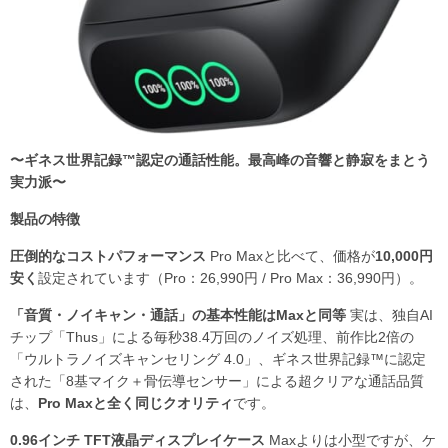
〜ギネス世界記録™認定の通話性能。最高峰の音響と静寂をまとう
実力派〜
製品の特徴
圧倒的なコストパフォーマンス
Pro Maxと比べて、価格が
10,000円
安く
設定されています（Pro：26,990円 / Pro Max：36,990円）。
「音質・ノイキャン・通話」の基本性能はMaxと同等
実は、独自AI
チップ「Thus」による毎秒38.4万回のノイズ処理、前作比2倍の
「ウルトラノイズキャンセリング 4.0」、ギネス世界記録™に認定
された「8基マイク＋骨伝導センサー」による超クリアな通話品質
は、
Pro Maxと全く同じクオリティ
です。
0.96インチ TFT液晶ディスプレイケース
Maxよりは小型ですが、ケ