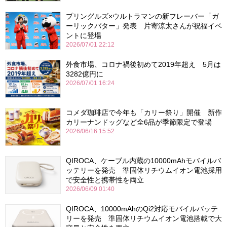
プリングルズ×ウルトラマンの新フレーバー「ガ
ーリックバター」発表 片寄涼太さんが祝福イベ
ントに登場
2026/07/01 22:12
外食市場、コロナ禍後初めて2019年超え 5月は
3282億円に
2026/07/01 16:24
コメダ珈琲店で今年も「カリー祭り」開催 新作
カリーナンドッグなど全6品が季節限定で登場
2026/06/16 15:52
QIROCA、ケーブル内蔵の10000mAhモバイルバ
ッテリーを発売 準固体リチウムイオン電池採用
で安全性と携帯性を両立
2026/06/09 01:40
QIROCA、10000mAhのQi2対応モバイルバッテ
リーを発売 準固体リチウムイオン電池搭載で大