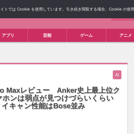
では Cookie を使用しています。引き続き閲覧する場合、Cookie の
について
広告掲載について
お問い合わせ
タレコミ
アプリ
芸能
ゲーム
アニメ
AI
 5 Pro Maxレビュー Anker史上最上位ク
ヤホンは弱点が見つけづらいくらい
イキャン性能はBose並み