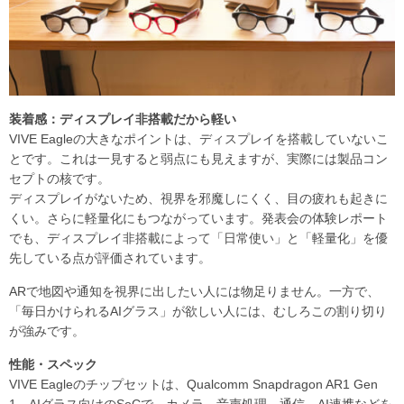
装着感：ディスプレイ非搭載だから軽い
VIVE Eagleの大きなポイントは、ディスプレイを搭載していないこ
とです。これは一見すると弱点にも見えますが、実際には製品コン
セプトの核です。
ディスプレイがないため、視界を邪魔しにくく、目の疲れも起きに
くい。さらに軽量化にもつながっています。発表会の体験レポート
でも、ディスプレイ非搭載によって「日常使い」と「軽量化」を優
先している点が評価されています。
ARで地図や通知を視界に出したい人には物足りません。一方で、
「毎日かけられるAIグラス」が欲しい人には、むしろこの割り切り
が強みです。
性能・スペック
VIVE Eagleのチップセットは、Qualcomm Snapdragon AR1 Gen
1。AIグラス向けのSoCで、カメラ、音声処理、通信、AI連携などを