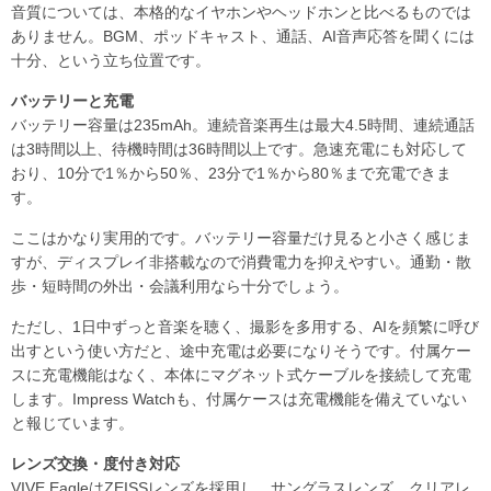
音質については、本格的なイヤホンやヘッドホンと比べるものでは
ありません。BGM、ポッドキャスト、通話、AI音声応答を聞くには
十分、という立ち位置です。
バッテリーと充電
バッテリー容量は235mAh。連続音楽再生は最大4.5時間、連続通話
は3時間以上、待機時間は36時間以上です。急速充電にも対応して
おり、10分で1％から50％、23分で1％から80％まで充電できま
す。
ここはかなり実用的です。バッテリー容量だけ見ると小さく感じま
すが、ディスプレイ非搭載なので消費電力を抑えやすい。通勤・散
歩・短時間の外出・会議利用なら十分でしょう。
ただし、1日中ずっと音楽を聴く、撮影を多用する、AIを頻繁に呼び
出すという使い方だと、途中充電は必要になりそうです。付属ケー
スに充電機能はなく、本体にマグネット式ケーブルを接続して充電
します。Impress Watchも、付属ケースは充電機能を備えていない
と報じています。
レンズ交換・度付き対応
VIVE EagleはZEISSレンズを採用し、サングラスレンズ、クリアレ