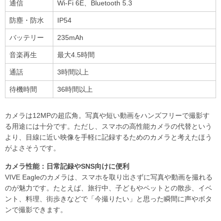
通信
Wi-Fi 6E、Bluetooth 5.3
防塵・防水
IP54
バッテリー
235mAh
音楽再生
最大4.5時間
通話
3時間以上
待機時間
36時間以上
カメラは12MPの超広角。写真や短い動画をハンズフリーで撮影す
る用途には十分です。ただし、スマホの高性能カメラの代替という
より、目線に近い映像を手軽に記録するためのカメラと考えたほう
がよさそうです。
カメラ性能：日常記録やSNS向けに便利
VIVE Eagleのカメラは、スマホを取り出さずに写真や動画を撮れる
のが魅力です。たとえば、旅行中、子どもやペットとの散歩、イベ
ント、料理、街歩きなどで「今撮りたい」と思った瞬間に声やボタ
ンで撮影できます。