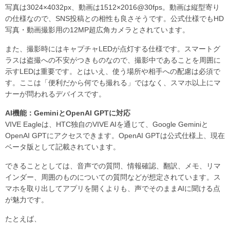
写真は3024×4032px、動画は1512×2016@30fps。動画は縦型寄り
の仕様なので、SNS投稿との相性も良さそうです。公式仕様でもHD
写真・動画撮影用の12MP超広角カメラとされています。
また、撮影時にはキャプチャLEDが点灯する仕様です。スマートグ
ラスは盗撮への不安がつきものなので、撮影中であることを周囲に
示すLEDは重要です。とはいえ、使う場所や相手への配慮は必須で
す。ここは「便利だから何でも撮れる」ではなく、スマホ以上にマ
ナーが問われるデバイスです。
AI機能：GeminiとOpenAI GPTに対応
VIVE Eagleは、HTC独自のVIVE AIを通じて、Google Geminiと
OpenAI GPTにアクセスできます。OpenAI GPTは公式仕様上、現在
ベータ版として記載されています。
できることとしては、音声での質問、情報確認、翻訳、メモ、リマ
インダー、周囲のものについての質問などが想定されています。ス
マホを取り出してアプリを開くよりも、声でそのままAIに聞ける点
が魅力です。
たとえば、