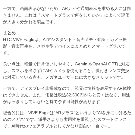
一方で、画面表示がないため、ARナビや通知表示を求める人には向
きません。これは「スマートグラスで何をしたいか」によって評価
が大きく分かれる製品です。
まとめ
HTC VIVE Eagleは、AIアシスタント・音声メモ・翻訳・カメラ撮
影・音楽再生を、メガネ型デバイスにまとめたスマートグラスで
す。
良い点は、軽量で日常使いしやすく、GeminiやOpenAI GPTに対応
し、スマホを出さずにAIやカメラを使えること。度付きレンズ交換
に対応している点も、メガネユーザーには大きなメリットです。
一方で、ディスプレイ非搭載なので、視界に情報を表示するAR体験
はできません。また、価格は税込82,500円からと安くはなく、用途
がはっきりしていないと持て余す可能性があります。
総合的には、VIVE Eagleは“ARグラス”というより“AIを身につけるた
めのメガネ”です。派手さよりも実用性を重視したスマートグラス
で、AI時代のウェアラブルとしてかなり面白い一台です。