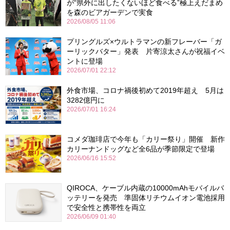
が“県外に出したくないほど食べる”極上えだまめ
を森のビアガーデンで実食
2026/08/05 11:06
プリングルズ×ウルトラマンの新フレーバー「ガ
ーリックバター」発表 片寄涼太さんが祝福イベ
ントに登場
2026/07/01 22:12
外食市場、コロナ禍後初めて2019年超え 5月は
3282億円に
2026/07/01 16:24
コメダ珈琲店で今年も「カリー祭り」開催 新作
カリーナンドッグなど全6品が季節限定で登場
2026/06/16 15:52
QIROCA、ケーブル内蔵の10000mAhモバイルバ
ッテリーを発売 準固体リチウムイオン電池採用
で安全性と携帯性を両立
2026/06/09 01:40