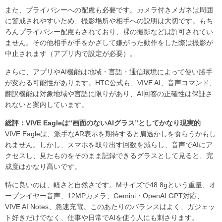
また、プライバシーへの配慮も必要です。カメラ付きメガネは周囲
に警戒されやすいため、撮影場所や相手への説明は大切です。もち
ろんプライバシー配慮もされており、裸の撮影などは許可されてい
ません。その他相手が手をかざして嫌がった動作をした際は撮影が
中止されます（アプリ内で設定が必要）。
さらに、アプリやAI機能は地域・言語・通信環境によって使い勝手
が変わる可能性があります。HTC公式も、VIVE AI、音声コマンド、
翻訳機能は対象地域や言語に限りがあり、AI回答の正確性は保証さ
れないと案内しています。
総評：VIVE Eagleは“画面のないAIグラス”としてかなり現実的
VIVE Eagleは、派手なAR表示を期待すると肩透かしを食らうかもし
れません。しかし、スマホを取り出す回数を減らし、音声でAIにア
クセスし、見たものをそのまま記録できるグラスとして見ると、完
成度はかなり高いです。
特に良いのは、軽さと自然さです。Mサイズで48.8gという重量、オ
ープンイヤー音声、12MPカメラ、Gemini・OpenAI GPT対応、
VIVE AI Notes、急速充電。このあたりのバランスはよく、ガジェッ
ト好きだけでなく、仕事や日常でAIを使う人にも刺さります。