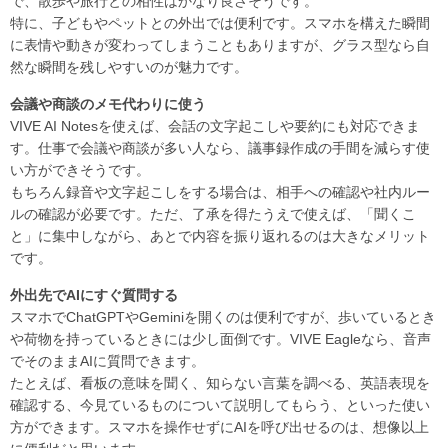
で、散歩や旅行との相性はかなり良さそうです。
特に、子どもやペットとの外出では便利です。スマホを構えた瞬間
に表情や動きが変わってしまうこともありますが、グラス型なら自
然な瞬間を残しやすいのが魅力です。
会議や商談のメモ代わりに使う
VIVE AI Notesを使えば、会話の文字起こしや要約にも対応できま
す。仕事で会議や商談が多い人なら、議事録作成の手間を減らす使
い方ができそうです。
もちろん録音や文字起こしをする場合は、相手への確認や社内ルー
ルの確認が必要です。ただ、了承を得たうえで使えば、「聞くこ
と」に集中しながら、あとで内容を振り返れるのは大きなメリット
です。
外出先でAIにすぐ質問する
スマホでChatGPTやGeminiを開くのは便利ですが、歩いているとき
や荷物を持っているときには少し面倒です。VIVE Eagleなら、音声
でそのままAIに質問できます。
たとえば、看板の意味を聞く、知らない言葉を調べる、英語表現を
確認する、今見ているものについて説明してもらう、といった使い
方ができます。スマホを操作せずにAIを呼び出せるのは、想像以上