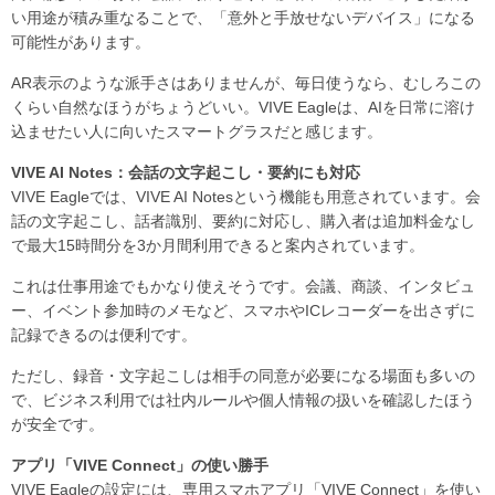
い用途が積み重なることで、「意外と手放せないデバイス」になる
可能性があります。
AR表示のような派手さはありませんが、毎日使うなら、むしろこの
くらい自然なほうがちょうどいい。VIVE Eagleは、AIを日常に溶け
込ませたい人に向いたスマートグラスだと感じます。
VIVE AI Notes：会話の文字起こし・要約にも対応
VIVE Eagleでは、VIVE AI Notesという機能も用意されています。会
話の文字起こし、話者識別、要約に対応し、購入者は追加料金なし
で最大15時間分を3か月間利用できると案内されています。
これは仕事用途でもかなり使えそうです。会議、商談、インタビュ
ー、イベント参加時のメモなど、スマホやICレコーダーを出さずに
記録できるのは便利です。
ただし、録音・文字起こしは相手の同意が必要になる場面も多いの
で、ビジネス利用では社内ルールや個人情報の扱いを確認したほう
が安全です。
アプリ「VIVE Connect」の使い勝手
VIVE Eagleの設定には、専用スマホアプリ「VIVE Connect」を使い