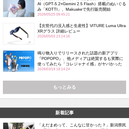
AI（GPT-5.2×Gemini 2.5 Flash）搭載のぬいぐる
み「KOTTI」、Makuakeで先行販売開始
2026/05/25 09:45:21
【次世代の没入感と生産性】VITURE Luma Ultra
XRグラス 詳細レビュー
2026/05/03 23:14:16
鳴り物入りでリリースされた話題の新アプリ
『POPOPO』、他メディアは絶賛するも実際に
使ってみたら「コレジャナイ感」がヤバかった
2026/03/19 18:14:24
もっとみる
新着記事
「えだまめって、こんなに甘かった？」新潟県民