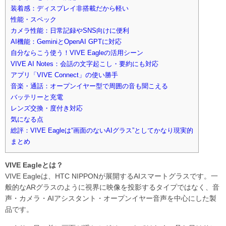
装着感：ディスプレイ非搭載だから軽い
性能・スペック
カメラ性能：日常記録やSNS向けに便利
AI機能：GeminiとOpenAI GPTに対応
自分ならこう使う！VIVE Eagleの活用シーン
VIVE AI Notes：会話の文字起こし・要約にも対応
アプリ「VIVE Connect」の使い勝手
音楽・通話：オープンイヤー型で周囲の音も聞こえる
バッテリーと充電
レンズ交換・度付き対応
気になる点
総評：VIVE Eagleは“画面のないAIグラス”としてかなり現実的
まとめ
VIVE Eagleとは？
VIVE Eagleは、HTC NIPPONが展開するAIスマートグラスです。一
般的なARグラスのように視界に映像を投影するタイプではなく、音
声・カメラ・AIアシスタント・オープンイヤー音声を中心にした製
品です。