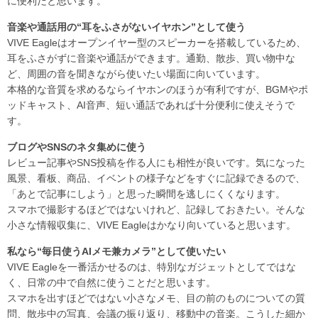
に便利だと思います。
音楽や通話用の“耳をふさがないイヤホン”として使う
VIVE Eagleはオープンイヤー型のスピーカーを搭載しているため、
耳をふさがずに音楽や通話ができます。通勤、散歩、買い物中な
ど、周囲の音を聞きながら使いたい場面に向いています。
本格的な音質を求めるならイヤホンのほうが有利ですが、BGMやポ
ッドキャスト、AI音声、短い通話であれば十分便利に使えそうで
す。
ブログやSNSのネタ集めに使う
レビュー記事やSNS投稿を作る人にも相性が良いです。気になった
風景、看板、商品、イベントの様子などをすぐに記録できるので、
「あとで記事にしよう」と思った瞬間を逃しにくくなります。
スマホで撮影するほどではないけれど、記録しておきたい。そんな
小さな情報収集に、VIVE Eagleはかなり向いていると思います。
私なら“毎日使うAIメモ兼カメラ”として使いたい
VIVE Eagleを一番活かせるのは、特別なガジェットとしてではな
く、日常の中で自然に使うことだと思います。
スマホを出すほどではない小さなメモ、目の前のものについての質
問、散歩中の写真、会議の振り返り、移動中の音楽。こうした細か