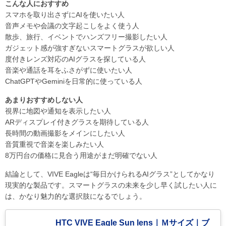
こんな人におすすめ
スマホを取り出さずにAIを使いたい人
音声メモや会議の文字起こしをよく使う人
散歩、旅行、イベントでハンズフリー撮影したい人
ガジェット感が強すぎないスマートグラスが欲しい人
度付きレンズ対応のAIグラスを探している人
音楽や通話を耳をふさがずに使いたい人
ChatGPTやGeminiを日常的に使っている人
あまりおすすめしない人
視界に地図や通知を表示したい人
ARディスプレイ付きグラスを期待している人
長時間の動画撮影をメインにしたい人
音質重視で音楽を楽しみたい人
8万円台の価格に見合う用途がまだ明確でない人
結論として、VIVE Eagleは“毎日かけられるAIグラス”としてかなり
現実的な製品です。スマートグラスの未来を少し早く試したい人に
は、かなり魅力的な選択肢になるでしょう。
HTC VIVE Eagle Sun lens｜Ｍサイズ｜ブ