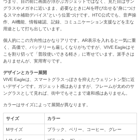
つまり、目の前に画面が浮かぶガジェットではなく、見た目はサン
グラスやメガネに近いまま、必要なときにAIを呼び出せる“身につけ
るスマホ補助デバイス”という位置づけです。HTC公式でも、音声操
作、AI機能、情報確認、記録、コミュニケーション支援などを主な
用途として打ち出しています。
個人的にこの方向性はかなりアリです。AR表示を入れると一気に重
く、高価で、バッテリーも厳しくなりがちですが、VIVE Eagleはそ
こを割り切って「普段使いできる軽さ」に寄せています。派手さは
ありませんが、実用寄りです。
デザインとカラー展開
VIVE Eagleは、スマートグラスっぽさを抑えたウェリントン型に近
いデザインです。ガジェット感はありますが、フレームが太めのサ
ングラスとして見れば、街中でもそこまで違和感はありません。
カラーはサイズによって展開が異なります。
サイズ
カラー
Mサイズ
ブラック、ベリー、コーヒー、グレー