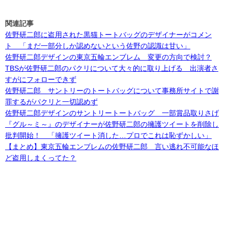
関連記事
佐野研二郎に盗用された黒猫トートバッグのデザイナーがコメン
ト 「まだ一部分しか認めないという佐野の認識は甘い」
佐野研二郎デザインの東京五輪エンブレム 変更の方向で検討？
TBSが佐野研二郎のパクリについて大々的に取り上げる 出演者さ
すがにフォローできず
佐野研二郎 サントリーのトートバッグについて事務所サイトで謝
罪するがパクリと一切認めず
佐野研二郎デザインのサントリートートバッグ 一部賞品取りさげ
『グル～ミ～』のデザイナーが佐野研二郎の擁護ツイートを削除し
批判開始！ 「擁護ツイート消した…プロでこれは恥ずかしい」
【まとめ】東京五輪エンブレムの佐野研二郎 言い逃れ不可能なほ
ど盗用しまくってた？