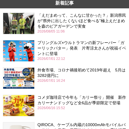
新着記事
「えだまめって、こんなに甘かった？」新潟県民
が“県外に出したくないほど食べる”極上えだまめ
を森のビアガーデンで実食
2026/08/05 11:06
プリングルズ×ウルトラマンの新フレーバー「ガ
ーリックバター」発表 片寄涼太さんが祝福イベ
ントに登場
2026/07/01 22:12
外食市場、コロナ禍後初めて2019年超え 5月は
3282億円に
2026/07/01 16:24
コメダ珈琲店で今年も「カリー祭り」開催 新作
カリーナンドッグなど全6品が季節限定で登場
2026/06/16 15:52
QIROCA、ケーブル内蔵の10000mAhモバイルバ