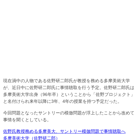
現在渦中の人物である佐野研二郎氏が教授を務める多摩美術大学
が、近日中に佐野研二郎氏に事情聴取を行う予定。佐野研二郎氏は
多摩美術大学出身（96年卒）ということから「佐野プロジェクト」
と名付けられ来年以降に3年、4年の授業を持つ予定だった。
今回問題となったサントリーの模倣問題が浮上したことから改めて
事情を聞くとしている。
佐野氏教授務める多摩美大、サントリー模倣問題で事情聴取へ
多摩美術大学（佐野研二郎）