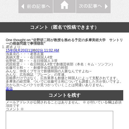
コメント（匿名で投稿できます）
One thought on “佐野研二郎が教授を務める予定の多摩美術大学 サントリ
ーの模倣問題で事情聴取”
匿名
より:
15年08月20日11時02分 11:02 AM
浅葉克己・・・老害左翼
真鍋大度・・・在日韓国人4世
佐野研二郎・・・在日韓国人３世
武田双雲・・・在日韓国人4世で創価芸術部（本名：キム・ソンフン）
佐藤可士和・・・創価学会芸術部の幹部
みんな、仲良くブサヨで創価韓国の人脈なんですよね～
みんな、広告雑誌「ブレーン」の常連。
芸能界だけではなく、広告業界も創価と韓国人によって支配されてます。
多摩美の経営陣、ついでに佐藤可士和についても調査した方が良いですよ。
次から次へとパクリが見つかっていくことは間違いありません。
返信
コメントを残す
メールアドレスが公開されることはありません。
※
が付いている欄は必須
項目です
コメント
※