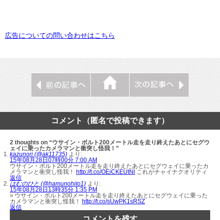
広告についての問い合わせはこちら
コメント（匿名で投稿できます）
2 thoughts on “ウサイン・ボルト200メートル走を走り終えたあとにセグウ
ェイに乗ったカメラマンと衝突し怪我！”
kazunori (@ak11735)
より:
15年08月28日07時00分 7:00 AM
ウサイン・ボルト200メートル走を走り終えたあとにセグウェイに乗ったカ
メラマンと衝突し怪我！
http://t.co/OEiCKEUtNl
これがチャイナクオリティ
返信
はむのひと (@hamunohito1)
より:
15年08月28日13時35分 1:35 PM
» ウサイン・ボルト200メートル走を走り終えたあとにセグウェイに乗った
カメラマンと衝突し怪我！
http://t.co/sUwPK1sRSZ
返信
コメントを残す