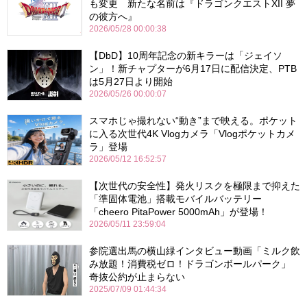
も変更 新たな名前は『ドラゴンクエストXII 夢
の彼方へ』
2026/05/28 00:00:38
【DbD】10周年記念の新キラーは「ジェイソ
ン」！新チャプターが6月17日に配信決定、PTB
は5月27日より開始
2026/05/26 00:00:07
スマホじゃ撮れない“動き”まで映える。ポケット
に入る次世代4K Vlogカメラ「Vlogポケットカメ
ラ」登場
2026/05/12 16:52:57
【次世代の安全性】発火リスクを極限まで抑えた
「準固体電池」搭載モバイルバッテリー
「cheero PitaPower 5000mAh」が登場！
2026/05/11 23:59:04
参院選出馬の横山緑インタビュー動画「ミルク飲
み放題！消費税ゼロ！ドラゴンボールパーク」
奇抜公約が止まらない
2025/07/09 01:44:34