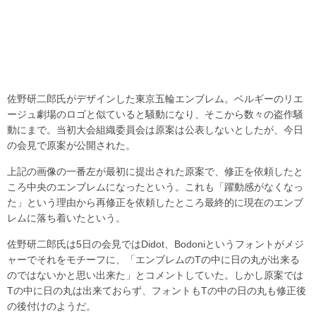
佐野研二郎氏がデザインした東京五輪エンブレム。ベルギーのリエ
ージュ劇場のロゴと似ていると騒動になり、そこから数々の盗作騒
動にまで。当初大会組織委員会は原案は公表しないとしたが、今日
の会見で原案が公開された。
上記の画像の一番左が最初に提出された原案で、修正を依頼したと
ころ中央のエンブレムになったという。これも「躍動感がなくなっ
た」という理由から再修正を依頼したところ最終的に現在のエンブ
レムに落ち着いたという。
佐野研二郎氏は5日の会見ではDidot、Bodoniというフォントがメジ
ャーでそれをモチーフに、「エンブレムのTの中に日の丸が出来る
のではないかと思い出来た」とコメントしていた。しかし原案では
Tの中に日の丸は出来ておらず、フォントもTの中の日の丸も修正後
の後付けのようだ。