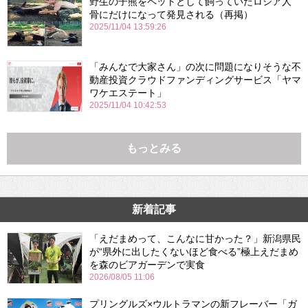
野生の子熊をペットとして飼っていたロシア人
骨にだけになって発見される（再掲）
2025/11/04 13:59:26
「みんなで大家さん」の次に問題になりそうな不
動産投資クラウドファンディングサービス「ヤマ
ワケエステート」
2025/11/04 10:42:53
もっとみる
新着記事
「えだまめって、こんなに甘かった？」新潟県民
が“県外に出したくないほど食べる”極上えだまめ
を森のビアガーデンで実食
2026/08/05 11:06
プリングルズ×ウルトラマンの新フレーバー「ガ