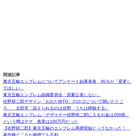
関連記事
東京五輪エンブレムについてアンケート結果発表 95％が「変更し
てほしい」
東京五輪エンブレム組織委員会「原案公表しない」
佐野研二郎デザイン「おおたBITO」のロゴについて聞いたとこ
ろ… 太田市「訴えられるのは佐野 うちは静観する」
東京五輪エンブレム「デザイナー佐野研二郎に入るお金は200億」
という噂はデマ 真実は100万円だった
【佐野研二郎】東京五輪のエンブレム商標登録とってなかった！
著作権どころか商標でも不利