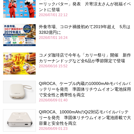
ーリックバター」発表 片寄涼太さんが祝福イベ
ントに登場
2026/07/01 22:12
外食市場、コロナ禍後初めて2019年超え 5月は
3282億円に
2026/07/01 16:24
コメダ珈琲店で今年も「カリー祭り」開催 新作
カリーナンドッグなど全6品が季節限定で登場
2026/06/16 15:52
QIROCA、ケーブル内蔵の10000mAhモバイルバ
ッテリーを発売 準固体リチウムイオン電池採用
で安全性と携帯性を両立
2026/06/09 01:40
QIROCA、10000mAhのQi2対応モバイルバッテ
リーを発売 準固体リチウムイオン電池搭載で大
容量と安全性を両立
2026/06/09 01:23