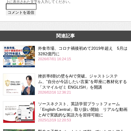
上に表示された文字を入力してください。
関連記事
外食市場、コロナ禍後初めて2019年超え 5月は
3282億円に
2026/07/01 16:24:15
挫折率8割の壁をAIで突破。ジャストシステ
ム、”自分が今話したい言葉”を即座に教材化する
「スマイルゼミ ENGLISH」を開講
2026/02/16 12:36:21
ソースネクスト、英語学習プラットフォーム
「English Central」取り扱い開始 リアルな動画
とAIで実践的な英語力を習得可能に
2025/12/19 12:20:53