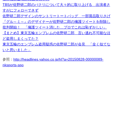
TBSが佐野研二郎のパクリについて大々的に取り上げる 出演者さ
すがにフォローできず
佐野研二郎デザインのサントリートートバッグ 一部賞品取りさげ
『グル～ミ～』のデザイナーが佐野研二郎の擁護ツイートを削除し
批判開始！ 「擁護ツイート消した…プロでこれは恥ずかしい」
【まとめ】東京五輪エンブレムの佐野研二郎 言い逃れ不可能なほ
ど盗用しまくってた？
東京五輪のエンブレム盗用疑惑の佐野研二郎が会見 「全く似てな
いと思いました」
参照：
http://headlines.yahoo.co.jp/hl?a=20150828-00000089-
nksports-spo