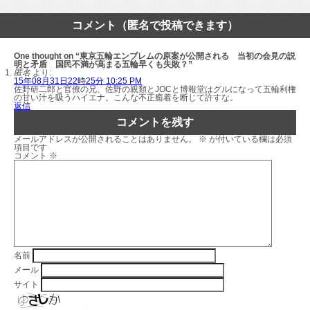
コメント（匿名で投稿できます）
One thought on “東京五輪エンブレムの原案が公開される 当初の会見の説
明と矛盾 国民不満が高まる五輪早くも失敗？”
匿名
より:
15年08月31日22時25分 10:25 PM
佐野研二郎と官僚の兄、佐野の親類とJOCと博報堂はグルになって五輪利権
の甘い汁を吸うハイエナ。こんな不正癒着を断じて許すな。
返信
コメントを残す
メールアドレスが公開されることはありません。
※
が付いている欄は必須
項目です
コメント
※
名前
メール
サイト