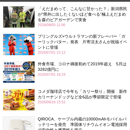
「えだまめって、こんなに甘かった？」新潟県民
が“県外に出したくないほど食べる”極上えだまめ
を森のビアガーデンで実食
2026/08/05 11:06
プリングルズ×ウルトラマンの新フレーバー「ガ
ーリックバター」発表 片寄涼太さんが祝福イベ
ントに登場
2026/07/01 22:12
外食市場、コロナ禍後初めて2019年超え 5月は
3282億円に
2026/07/01 16:24
コメダ珈琲店で今年も「カリー祭り」開催 新作
カリーナンドッグなど全6品が季節限定で登場
2026/06/16 15:52
QIROCA、ケーブル内蔵の10000mAhモバイルバ
ッテリーを発売 準固体リチウムイオン電池採用
で安全性と携帯性を両立