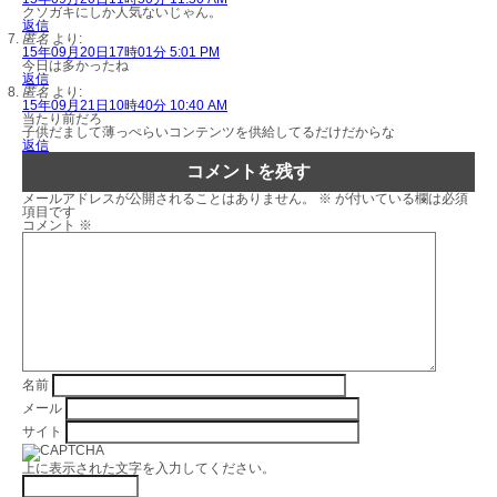
クソガキにしか人気ないじゃん。
返信
匿名
より:
15年09月20日17時01分 5:01 PM
今日は多かったね
返信
匿名
より:
15年09月21日10時40分 10:40 AM
当たり前だろ
子供だまして薄っぺらいコンテンツを供給してるだけだからな
返信
コメントを残す
メールアドレスが公開されることはありません。
※
が付いている欄は必須
項目です
コメント
※
名前
メール
サイト
上に表示された文字を入力してください。