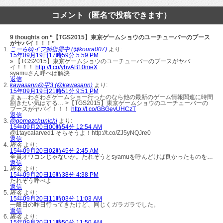
コメント（匿名で投稿できます）
9 thoughts on “【TGS2015】東京ゲームショウのユーチューバーのブース
がヤバイ！！！”
こーら@イフ鯖復帰中 (@koura007)
より:
15年09月19日17時59分 5:59 PM
» 【TGS2015】東京ゲームショウのユーチューバーのブースがヤバ
イ！！！
http://t.co/yhvAB10meX
syamuさん呼べば解決
返信
kawasann@甲3 (@kawasann)
より:
15年09月19日21時51分 9:51 PM
まぁ…わざわざゲームショー行ったのなら他の最新のゲーム情報関連に時間
割きたい気はする… >【TGS2015】東京ゲームショウのユーチューバーの
ブースがヤバイ！！！
http://t.co/GBGeyUHCzT
返信
@gomezchunichi
より:
15年09月20日00時54分 12:54 AM
@1taycalarved1 そらそうよ！http://t.co/ZJ5yNQJre0
返信
匿名
より:
15年09月20日02時45分 2:45 AM
全員オワコンじゃないか。たれぞうとsyamuを呼んどけば良かったものを…
返信
匿名
より:
15年09月20日16時38分 4:38 PM
たれぞう呼べよ
返信
匿名
より:
15年09月20日11時03分 11:03 AM
一般日の昨日行ってきたけど、同じくガラガラでした。
返信
匿名
より:
15年09月20日11時50分 11:50 AM