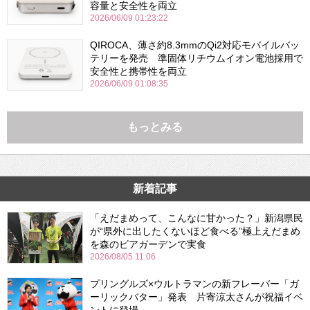
容量と安全性を両立
2026/06/09 01:23:22
QIROCA、薄さ約8.3mmのQi2対応モバイルバッ
テリーを発売 準固体リチウムイオン電池採用で
安全性と携帯性を両立
2026/06/09 01:08:35
もっとみる
新着記事
「えだまめって、こんなに甘かった？」新潟県民
が“県外に出したくないほど食べる”極上えだまめ
を森のビアガーデンで実食
2026/08/05 11:06
プリングルズ×ウルトラマンの新フレーバー「ガ
ーリックバター」発表 片寄涼太さんが祝福イベ
ントに登場