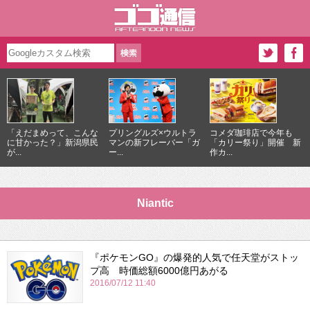
「えだまめって、こんな
プリングルズ×ウルトラ
コメダ珈琲店で今年も
に甘かった？」新潟県民
マンの新フレーバー「ガ
「カリー祭り」開催 新
が...
ー...
作カ...
Niantic
『ポケモンGO』の爆発的人気で任天堂がストッ
プ高 時価総額6000億円あがる
2016/07/12 11:40