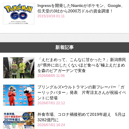
Ingressを開発したNianticがポケモン、Google、
任天堂の3社から2000万ドルの資金調達！
2015/10/16 01:11
新着記事
「えだまめって、こんなに甘かった？」新潟県民
が“県外に出したくないほど食べる”極上えだまめ
を森のビアガーデンで実食
2026/08/05 11:06
プリングルズ×ウルトラマンの新フレーバー「ガ
ーリックバター」発表 片寄涼太さんが祝福イベ
ントに登場
2026/07/01 22:12
外食市場、コロナ禍後初めて2019年超え 5月は
3282億円に
2026/07/01 16:24