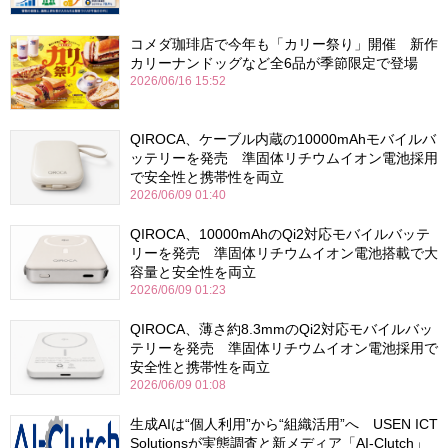
コメダ珈琲店で今年も「カリー祭り」開催 新作
カリーナンドッグなど全6品が季節限定で登場
2026/06/16 15:52
QIROCA、ケーブル内蔵の10000mAhモバイルバ
ッテリーを発売 準固体リチウムイオン電池採用
で安全性と携帯性を両立
2026/06/09 01:40
QIROCA、10000mAhのQi2対応モバイルバッテ
リーを発売 準固体リチウムイオン電池搭載で大
容量と安全性を両立
2026/06/09 01:23
QIROCA、薄さ約8.3mmのQi2対応モバイルバッ
テリーを発売 準固体リチウムイオン電池採用で
安全性と携帯性を両立
2026/06/09 01:08
生成AIは“個人利用”から“組織活用”へ USEN ICT
Solutionsが実態調査と新メディア「AI-Clutch」