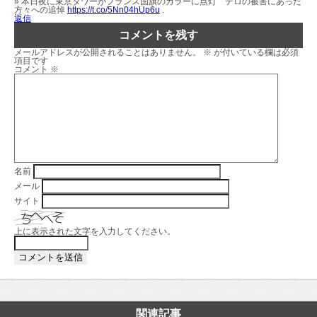
» 本日夜に東京タワーがフランス国旗のカラーに点灯 テロの被害にあった
方々への追悼
https://t.co/5Nn04hUp6u
.
返信
コメントを残す
メールアドレスが公開されることはありません。
※
が付いている欄は必須
項目です
コメント
※
名前
メール
サイト
上に表示された文字を入力してください。
関連記事