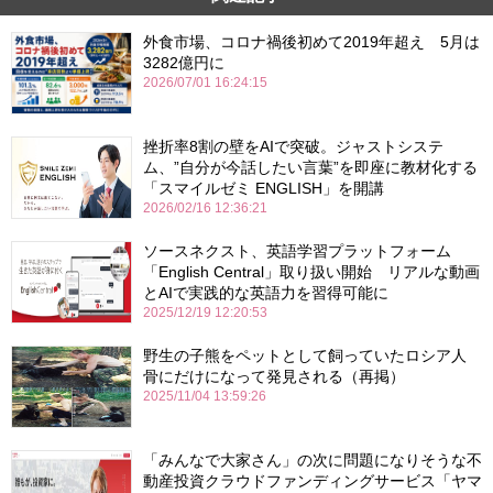
外食市場、コロナ禍後初めて2019年超え 5月は
3282億円に
2026/07/01 16:24:15
挫折率8割の壁をAIで突破。ジャストシステ
ム、”自分が今話したい言葉”を即座に教材化する
「スマイルゼミ ENGLISH」を開講
2026/02/16 12:36:21
ソースネクスト、英語学習プラットフォーム
「English Central」取り扱い開始 リアルな動画
とAIで実践的な英語力を習得可能に
2025/12/19 12:20:53
野生の子熊をペットとして飼っていたロシア人
骨にだけになって発見される（再掲）
2025/11/04 13:59:26
「みんなで大家さん」の次に問題になりそうな不
動産投資クラウドファンディングサービス「ヤマ