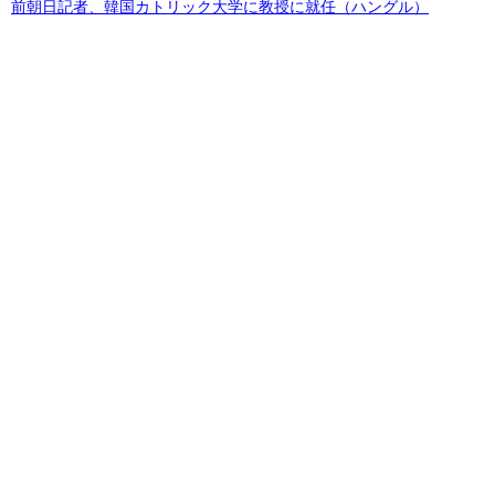
前朝日記者、韓国カトリック大学に教授に就任（ハングル）