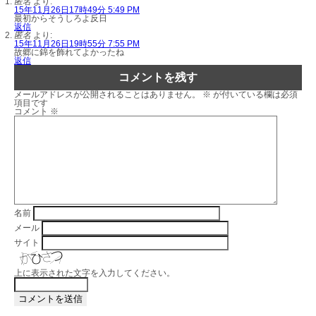
匿名
より:
15年11月26日17時49分 5:49 PM
最初からそうしろよ反日
返信
匿名
より:
15年11月26日19時55分 7:55 PM
故郷に錦を飾れてよかったね
返信
コメントを残す
メールアドレスが公開されることはありません。
※
が付いている欄は必須
項目です
コメント
※
名前
メール
サイト
上に表示された文字を入力してください。