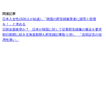
関連記事
日本人女性1500人が結成し「韓国の慰安婦被害者に謝罪と賠償
を！」と求める
日韓全面衝突か？ 日本が韓国に対して従軍慰安婦像の撤去を要求
朝日新聞に続き北海道新聞も慰安婦記事取り消し 「吉田証言の信
憑性薄い」