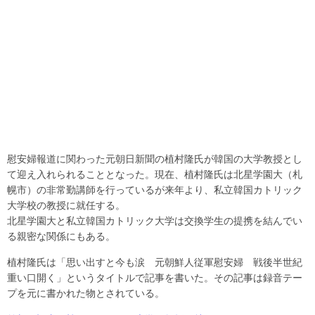
慰安婦報道に関わった元朝日新聞の植村隆氏が韓国の大学教授とし
て迎え入れられることとなった。現在、植村隆氏は北星学園大（札
幌市）の非常勤講師を行っているが来年より、私立韓国カトリック
大学校の教授に就任する。
北星学園大と私立韓国カトリック大学は交換学生の提携を結んでい
る親密な関係にもある。
植村隆氏は「思い出すと今も涙 元朝鮮人従軍慰安婦 戦後半世紀
重い口開く」というタイトルで記事を書いた。その記事は録音テー
プを元に書かれた物とされている。