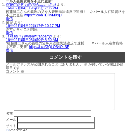
ール人在留資格を不正に更新”
阿難陀＠笑々団 (@Anann_dha)
より:
16年02月04日19時06分 7:06 PM
後藤健二さんの義理の父を入管難民法違反で逮捕！ ネパール人在留資格を
不正に更新
https://t.co/bTDHvMXxjJ
返信
匿名
より:
16年02月04日22時17分 10:17 PM
さすがザイニチ関係
返信
Takashi Y (@royalflushberry)
より:
16年02月05日08時50分 8:50 AM
“後藤健二さんの義理の父を入管難民法違反で逮捕！ ネパール人在留資格
を不正に更新”
https://t.co/GQLOS4OoSF
返信
コメントを残す
メールアドレスが公開されることはありません。
※
が付いている欄は必須
項目です
コメント
※
名前
メール
サイト