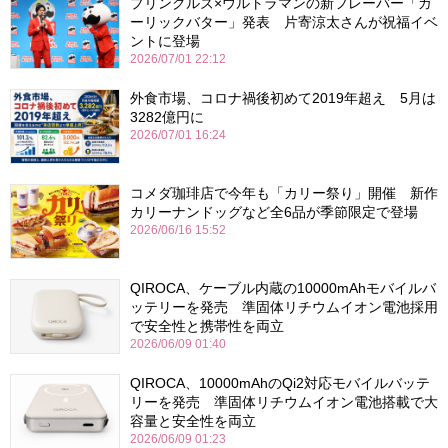
プリングルズ×ウルトラマンの新フレーバー「ガ
ーリックバター」発表 片寄涼太さんが祝福イベ
ントに登場
2026/07/01 22:12
外食市場、コロナ禍後初めて2019年超え 5月は
3282億円に
2026/07/01 16:24
コメダ珈琲店で今年も「カリー祭り」開催 新作
カリーナンドッグなど全6品が季節限定で登場
2026/06/16 15:52
QIROCA、ケーブル内蔵の10000mAhモバイルバ
ッテリーを発売 準固体リチウムイオン電池採用
で安全性と携帯性を両立
2026/06/09 01:40
QIROCA、10000mAhのQi2対応モバイルバッテ
リーを発売 準固体リチウムイオン電池搭載で大
容量と安全性を両立
2026/06/09 01:23