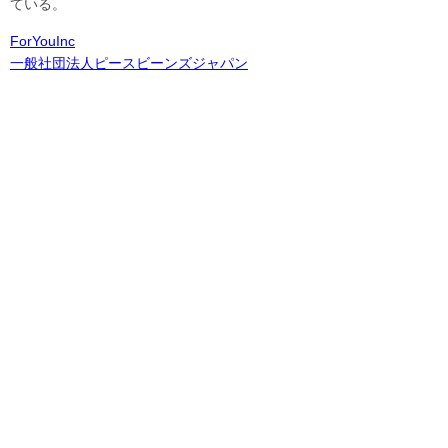
ている。
ForYouInc
一般社団法人ピースビーンズジャパン