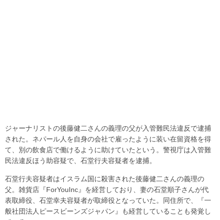
ジャーナリストの後藤健二さんの義理の父が入管難民法違反で逮捕
された。ネパール人を自身の会社で雇ったように装い在留資格を得
て、別の飲食店で働けるように助けていたという。警視庁は入管難
民法違反ほう助容疑で、石堂行夫容疑者を逮捕。
石堂行夫容疑者はイスラム国に殺害された後藤健二さんの義理の
父。雑貨店『ForYouInc』を経営しており、妻の石堂順子さんが代
表取締役、石堂幸夫容疑者が取締役となっていた。同住所で、『一
般社団法人ピースビーンズジャパン』も経営していることも発覚し