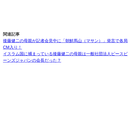
関連記事
後藤健二の母親が記者会見中に「朝鮮馬山（マサン）」発言で各局
CM入り！
イスラム国に捕まっている後藤健二の母親は一般社団法人ピースビ
ーンズジャパンの会長だった？