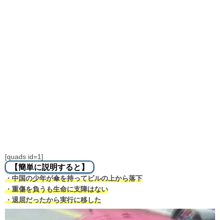
[quads id=1]
【簡単に説明すると】
・中国の少年が傘を持ってビルの上から落下
・重傷を負うも生命に支障はない
・退屈だったから実行に移した