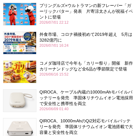
プリングルズ×ウルトラマンの新フレーバー「ガ
ーリックバター」発表 片寄涼太さんが祝福イベ
ントに登場
2026/07/01 22:12
外食市場、コロナ禍後初めて2019年超え 5月は
3282億円に
2026/07/01 16:24
コメダ珈琲店で今年も「カリー祭り」開催 新作
カリーナンドッグなど全6品が季節限定で登場
2026/06/16 15:52
QIROCA、ケーブル内蔵の10000mAhモバイルバ
ッテリーを発売 準固体リチウムイオン電池採用
で安全性と携帯性を両立
2026/06/09 01:40
QIROCA、10000mAhのQi2対応モバイルバッテ
リーを発売 準固体リチウムイオン電池搭載で大
容量と安全性を両立