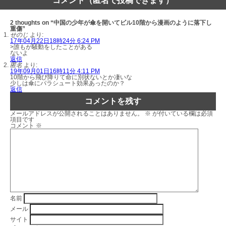
コメント（匿名で投稿できます）
2 thoughts on “中国の少年が傘を開いてビル10階から漫画のように落下し
重傷”
せのじ
より:
17年04月22日18時24分 6:24 PM
>誰もが騒動をしたことがある
ないよ
返信
匿名
より:
19年09月01日16時11分 4:11 PM
10階から飛び降りて命に別状ないとか凄いな
少しは傘にパラシュート効果あったのか？
返信
コメントを残す
メールアドレスが公開されることはありません。
※
が付いている欄は必須
項目です
コメント
※
名前
メール
サイト