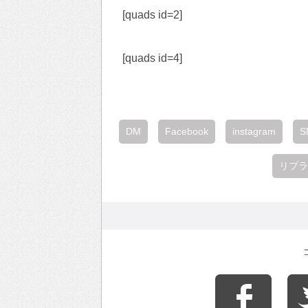
[quads id=2]
[quads id=4]
DM
Facebook
instagram
S
リプラ