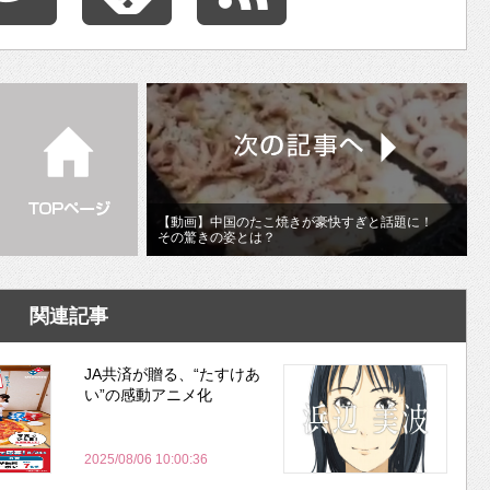
【動画】中国のたこ焼きが豪快すぎと話題に！
その驚きの姿とは？
関連記事
JA共済が贈る、“たすけあ
い”の感動アニメ化
2025/08/06 10:00:36