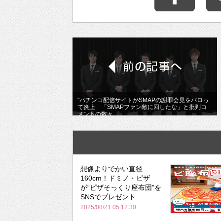
"パチンコ配信サイトがSMAPの謝罪会見をパロっ
て炎上 「SMAPファン敵に回したな」と批判コ
メントの数々
想像よりでかい直径
160cm！ドミノ・ピザ
が“ピザそっくり座布団”を
SNSでプレゼント
2025/08/21 05:12:30