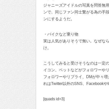
ジャニーズアイドルの写真を問答無
ンで、同じファン同士繋がる為の手
ンにするようだ。
・バイクなど乗り物
実は人気がありそうで無い。なぜな
け。
こうしてみると受けそうなのは一定
イコン、ペットなどがフォロワーや
フォロワーやリプライ、DMが中々増
れはTwitter以外のSNS、Facebook
[quads id=3]