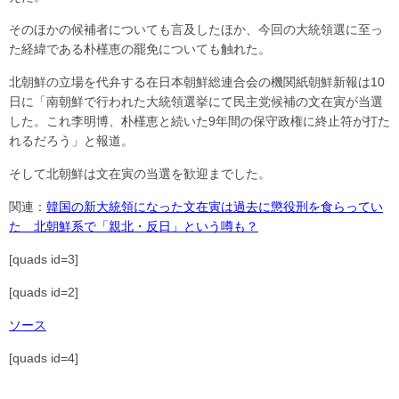
そのほかの候補者についても言及したほか、今回の大統領選に至っ
た経緯である朴槿恵の罷免についても触れた。
北朝鮮の立場を代弁する在日本朝鮮総連合会の機関紙朝鮮新報は10
日に「南朝鮮で行われた大統領選挙にて民主党候補の文在寅が当選
した。これ李明博、朴槿恵と続いた9年間の保守政権に終止符が打た
れるだろう」と報道。
そして北朝鮮は文在寅の当選を歓迎までした。
関連：
韓国の新大統領になった文在寅は過去に懲役刑を食らってい
た 北朝鮮系で「親北・反日」という噂も？
[quads id=3]
[quads id=2]
ソース
[quads id=4]