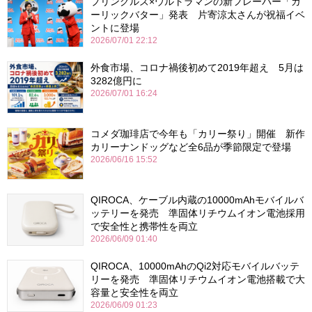
プリングルズ×ウルトラマンの新フレーバー「ガ
ーリックバター」発表 片寄涼太さんが祝福イベ
ントに登場
2026/07/01 22:12
外食市場、コロナ禍後初めて2019年超え 5月は
3282億円に
2026/07/01 16:24
コメダ珈琲店で今年も「カリー祭り」開催 新作
カリーナンドッグなど全6品が季節限定で登場
2026/06/16 15:52
QIROCA、ケーブル内蔵の10000mAhモバイルバ
ッテリーを発売 準固体リチウムイオン電池採用
で安全性と携帯性を両立
2026/06/09 01:40
QIROCA、10000mAhのQi2対応モバイルバッテ
リーを発売 準固体リチウムイオン電池搭載で大
容量と安全性を両立
2026/06/09 01:23